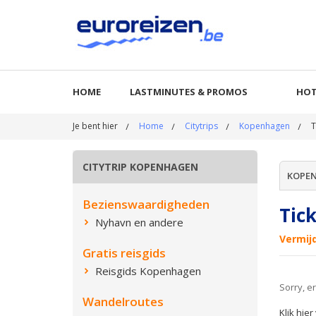
HOME
LASTMINUTES & PROMOS
HOT
Je bent hier
Home
Citytrips
Kopenhagen
T
CITYTRIP KOPENHAGEN
KOPE
Bezienswaardigheden
Tic
Nyhavn en andere
Vermij
Gratis reisgids
Reisgids Kopenhagen
Sorry, 
Wandelroutes
Klik hie