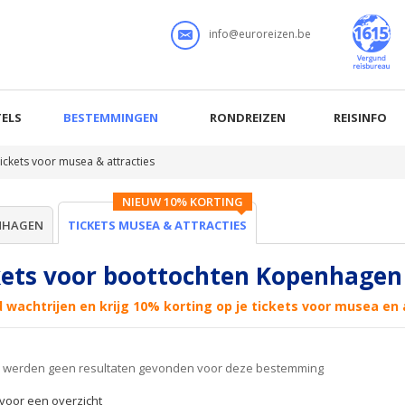
info@euroreizen.be
ELS
BESTEMMINGEN
RONDREIZEN
REISINFO
ickets voor musea & attracties
NIEUW 10% KORTING
NHAGEN
TICKETS MUSEA & ATTRACTIES
kets voor boottochten Kopenhagen
d wachtrijen en krijg 10% korting op je tickets voor musea en
er werden geen resultaten gevonden voor deze bestemming
r voor een overzicht