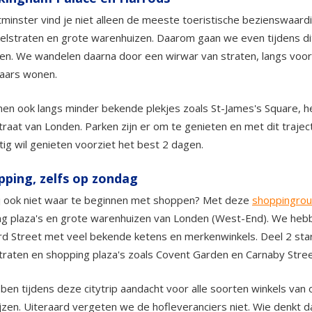
minster vind je niet alleen de meeste toeristische bezienswaar
elstraten en grote warenhuizen. Daarom gaan we even tijdens di
n. We wandelen daarna door een wirwar van straten, langs voorm
aars wonen.
n ook langs minder bekende plekjes zoals St-James's Square, het
traat van Londen. Parken zijn er om te genieten en met dit trajec
tig wil genieten voorziet het best 2 dagen.
pping, zelfs op zondag
j ook niet waar te beginnen met shoppen? Met deze
shoppingrou
g plaza's en grote warenhuizen van Londen (West-End). We hebbe
rd Street met veel bekende ketens en merkenwinkels. Deel 2 start
traten en shopping plaza's zoals Covent Garden en Carnaby Stree
en tijdens deze citytrip aandacht voor alle soorten winkels van o
jzen. Uiteraard vergeten we de hofleveranciers niet. Wie denkt 