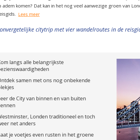
 adem komen? Dat kan in het nog veel aanwezige groen van Lond
reisgids.
Lees meer
onvergetelijke citytrip met vier wandelroutes in de reisg
om langs alle belangrijkste
bezienswaardigheden
Ontdek samen met ons nog onbekende
lekjes
eer de City van binnen en van buiten
kennen
estminster, Londen traditioneel en toch
weer net anders
aat je voetjes even rusten in het groene