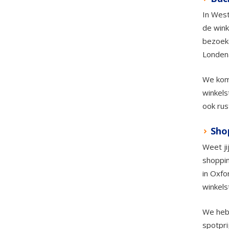
In West
de wink
bezoeke
Londen
We kome
winkels
ook rus
Sho
Weet ji
shoppin
in Oxfo
winkels
We hebb
spotpri