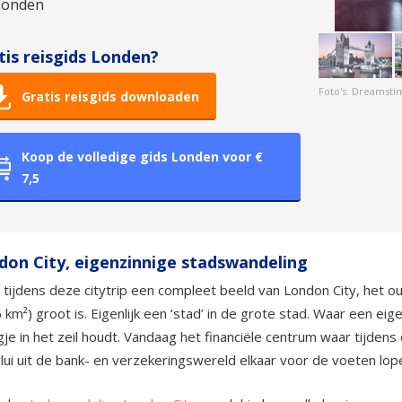
Londen
tis reisgids Londen?
Foto's: Dreamsti
Gratis reisgids downloaden
Koop de volledige gids Londen voor €
7,5
don City, eigenzinnige stadswandeling
gt tijdens deze citytrip een compleet beeld van London City, het 
,6 km²) groot is. Eigenlijk een ‘stad’ in de grote stad. Waar een e
je in het zeil houdt. Vandaag het financiële centrum waar tijden
lui uit de bank- en verzekeringswereld elkaar voor de voeten lop