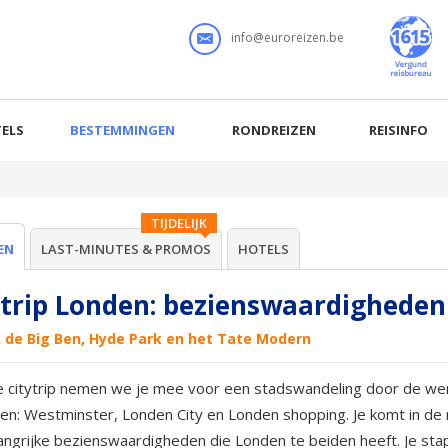
info@euroreizen.be
ELS
BESTEMMINGEN
RONDREIZEN
REISINFO
TIJDELIJK
EN
LAST-MINUTES & PROMOS
HOTELS
ytrip Londen: bezienswaardigheden
 de Big Ben, Hyde Park en het Tate Modern
e citytrip nemen we je mee voor een stadswandeling door de wer
len: Westminster, Londen City en Londen shopping. Je komt in de 
langrijke bezienswaardigheden die Londen te beiden heeft. Je st