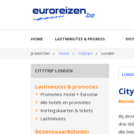
HOME
LASTMINUTES & PROMOS
HOT
Je bent hier
Home
Citytrips
Londen
CITYTRIP LONDEN
LOND
Lastminutes & promoties
Cit
Promoties Hotel + Eurostar
Bezoek
Alle hotels en promoties
Kortingskaarten & tickets
Bij dez
Lastminutes
drie de
Bezienswaardigheden
alle be