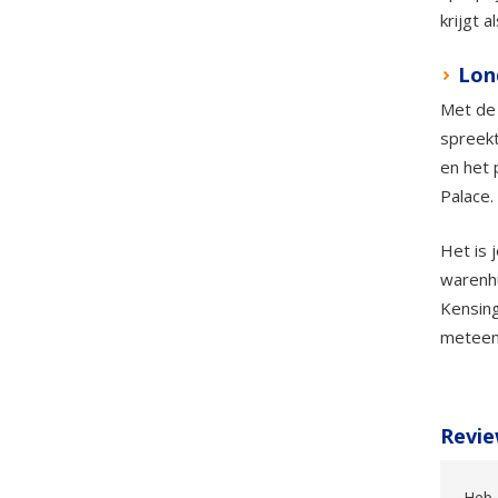
krijgt 
Lon
Met d
spreekt
en het 
Palace.
Het is 
warenh
Kensing
meteen 
Revie
Heb 