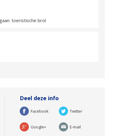
aan: toeristische brol
Deel deze info
Facebook
Twitter
Google+
E-mail