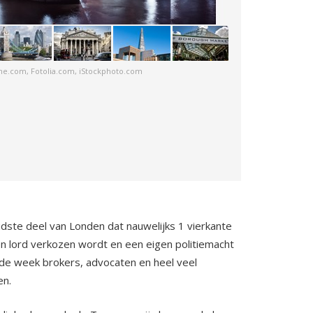
me.com, Fotolia.com, iStockphoto.com
oudste deel van Londen dat nauwelijks 1 vierkante
igen lord verkozen wordt en een eigen politiemacht
s de week brokers, advocaten en heel veel
en.