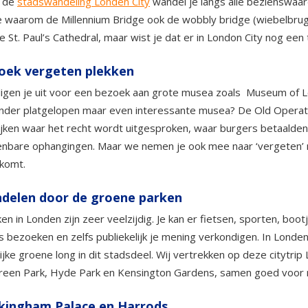
s de
stadswandeling Londen City
wandel je langs alle bezienswaa
 waarom de Millennium Bridge ook de wobbly bridge (wiebelbru
 St. Paul’s Cathedral, maar wist je dat er in London City nog ee
oek vergeten plekken
gen je uit voor een bezoek aan grote musea zoals Museum of L
nder platgelopen maar even interessante musea? De Old Operati
ijken waar het recht wordt uitgesproken, waar burgers betaalden
nbare ophangingen. Maar we nemen je ook mee naar ‘vergeten’ m
 komt.
delen door de groene parken
en in Londen zijn zeer veelzijdig. Je kan er fietsen, sporten, 
is bezoeken en zelfs publiekelijk je mening verkondigen. In Lo
ijke groene long in dit stadsdeel. Wij vertrekken op deze citytri
reen Park, Hyde Park en Kensington Gardens, samen goed voor 
kingham Palace en Harrods