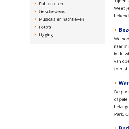
Tijden
Pub en eten
Weet je
Geschiedenis
bekende
Musicals en nachtleven
Foto's
Bez
Ligging
We nodi
naar mi
in de w
van ope
toerist
Wan
De park
of pale
belangr
Park, G
Buc