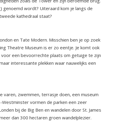
rdigheden zoals de Tower en zijn beroemde brug.
g) genoemd wordt? Uiteraard kom je langs de
n tweede kathedraal staat?
ondon en Tate Modern. Misschien ben je op zoek
ng Theatre Museum is er zo eentje. Je komt ook
 voor een bevoorrechte plaats om getuige te zijn
aar interessante plekken waar nauwelijks een
bootje varen, zwemmen, terrasje doen, een museum
nden-Westminster vormen de parken een zeer
p Londen bij de Big Ben en wandelen door St. James
meer dan 300 hectaren groen wandelplezier.