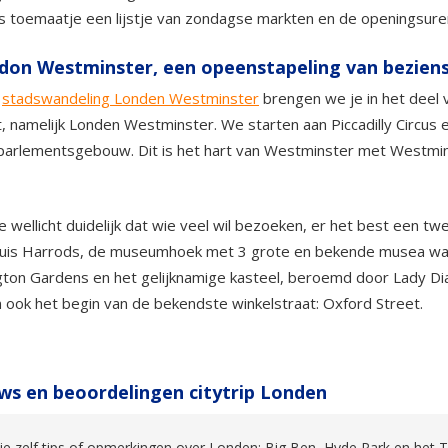
als toemaatje een lijstje van zondagse markten en de openingsur
don Westminster, een opeenstapeling van bezie
e
stadswandeling Londen Westminster
brengen we je in het deel 
, namelijk Londen Westminster. We starten aan Piccadilly Circus 
parlementsgebouw. Dit is het hart van Westminster met Westmin
je wellicht duidelijk dat wie veel wil bezoeken, er het best een
uis Harrods, de museumhoek met 3 grote en bekende musea waar
ton Gardens en het gelijknamige kasteel, beroemd door Lady Di
ook het begin van de bekendste winkelstraat: Oxford Street.
ws en beoordelingen citytrip Londen
je zelf tips of opmerkingen over Londen: Big Ben, Hyde Park en het