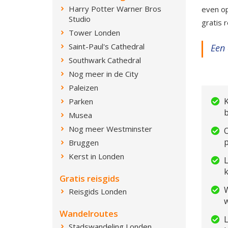
Harry Potter Warner Bros
even op
Studio
gratis 
Tower Londen
Saint-Paul's Cathedral
Een 
Southwark Cathedral
Nog meer in de City
Paleizen
K
Parken
Musea
Nog meer Westminster
p
Bruggen
Kerst in Londen
L
Gratis reisgids
W
Reisgids Londen
Wandelroutes
L
Stadswandeling Londen