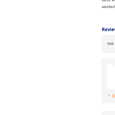
aandach
Revie
Heb 
M