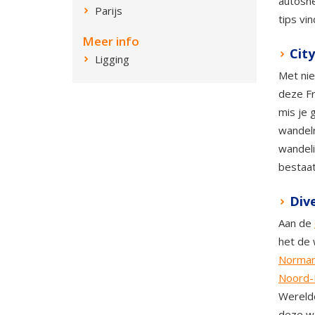
autosne
Parijs
tips vi
Meer info
City
Ligging
Met ni
deze Fr
mis je 
wandelr
wandeli
bestaat
Dive
Aan de
het de 
Norman
Noord-F
Wereldo
deze we