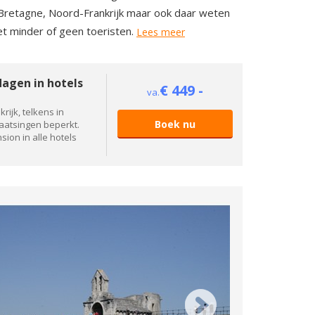
 Bretagne, Noord-Frankrijk maar ook daar weten
et minder of geen toeristen.
Lees meer
dagen in hotels
€ 449 -
va.
krijk, telkens in
Boek nu
laatsingen beperkt.
sion in alle hotels