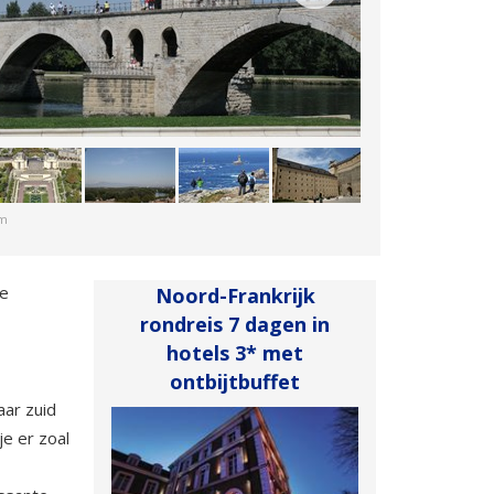
om
ge
Noord-Frankrijk
rondreis 7 dagen in
hotels 3* met
ontbijtbuffet
ar zuid
je er zoal