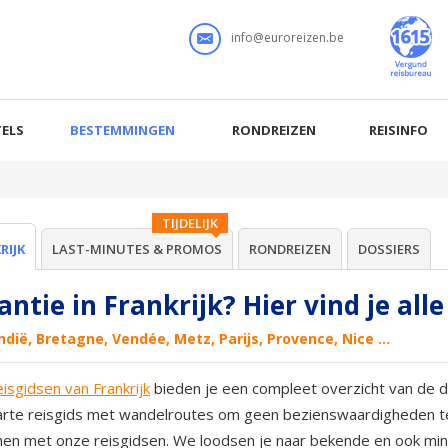
info@euroreizen.be
ELS
BESTEMMINGEN
RONDREIZEN
REISINFO
TIJDELIJK
RIJK
LAST-MINUTES & PROMOS
RONDREIZEN
DOSSIERS
ntie in Frankrijk? Hier vind je alle
ië, Bretagne, Vendée, Metz, Parijs, Provence, Nice ...
eisgidsen van Frankrijk
bieden je een compleet overzicht van de div
rte reisgids met wandelroutes om geen bezienswaardigheden te mi
en met onze reisgidsen. We loodsen je naar bekende en ook min