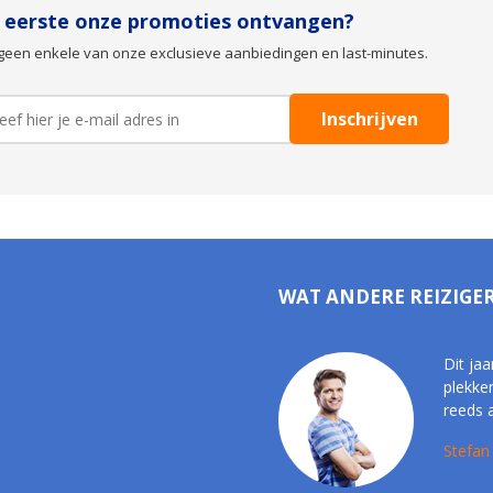
s eerste onze promoties ontvangen?
geen enkele van onze exclusieve aanbiedingen en last-minutes.
WAT ANDERE REIZIGE
Dit jaa
plekke
reeds 
Stefan