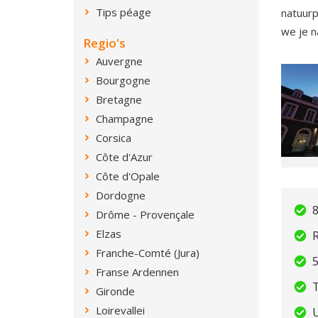
Tips péage
natuurp
we je n
Regio's
Auvergne
Bourgogne
Bretagne
Champagne
Corsica
Côte d'Azur
Côte d'Opale
Dordogne
8
Drôme - Provençale
Elzas
R
Franche-Comté (Jura)
5
Franse Ardennen
Gironde
Loirevallei
U