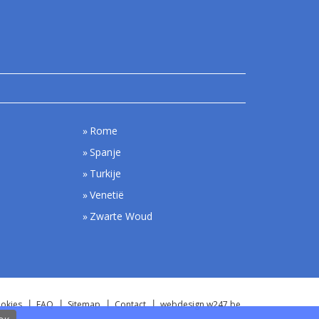
Rome
Spanje
Turkije
Venetië
Zwarte Woud
okies
FAQ
Sitemap
Contact
webdesign w247.be