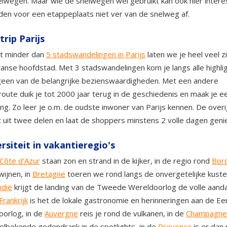
lwegen. Maar wie de snelwegen wel gebruikt kan ook hier inter
nden voor een etappeplaats niet ver van de snelweg af.
trip Parijs
et minder dan
5 stadswandelingen in Parijs
laten we je heel veel zi
anse hoofdstad. Met 3 stadswandelingen kom je langs alle highli
geen van de belangrijke bezienswaardigheden. Met een andere
oute duik je tot 2000 jaar terug in de geschiedenis en maak je e
ng. Zo leer je o.m. de oudste inwoner van Parijs kennen. De over
 uit twee delen en laat de shoppers minstens 2 volle dagen geni
rsiteit in vakantieregio's
Côte d'Azur
staan zon en strand in de kijker, in de regio rond
Bor
wijnen, in
Bretagne
toeren we rond langs de onvergetelijke kusten
dië
krijgt de landing van de Tweede Wereldoorlog de volle aanda
rankrijk
is het de lokale gastronomie en herinneringen aan de Ee
orlog, in de
Auvergne
reis je rond de vulkanen, in de
Champagne
lbekende godendrank in de spotlights, in de
Provence
is er dan