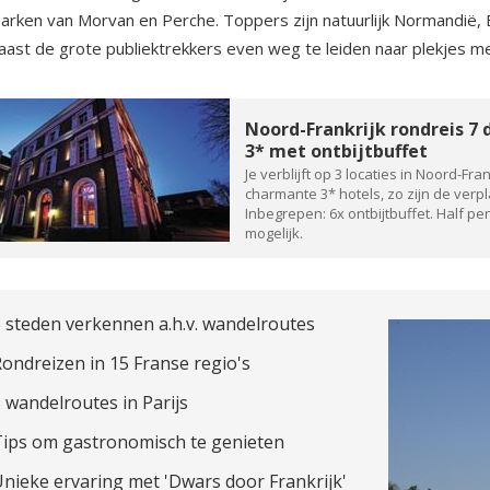
arken van Morvan en Perche. Toppers zijn natuurlijk Normandië,
aast de grote publiektrekkers even weg te leiden naar plekjes m
Noord-Frankrijk rondreis 7 
3* met ontbijtbuffet
Je verblijft op 3 locaties in Noord-Fran
charmante 3* hotels, zo zijn de verp
Inbegrepen: 6x ontbijtbuffet. Half pen
mogelijk.
 steden verkennen a.h.v. wandelroutes
ondreizen in 15 Franse regio's
 wandelroutes in Parijs
Tips om gastronomisch te genieten
nieke ervaring met 'Dwars door Frankrijk'