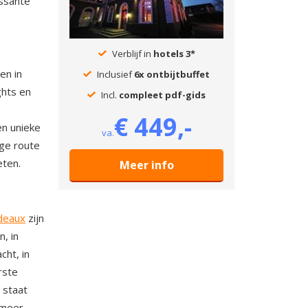
essante
Verblijf in
hotels 3*
en in
Inclusief
6x ontbijtbuffet
ghts en
Incl.
compleet pdf-gids
€ 449,-
en unieke
va.
ige route
eten.
Meer info
deaux
zijn
, in
cht, in
rste
staat
 meer