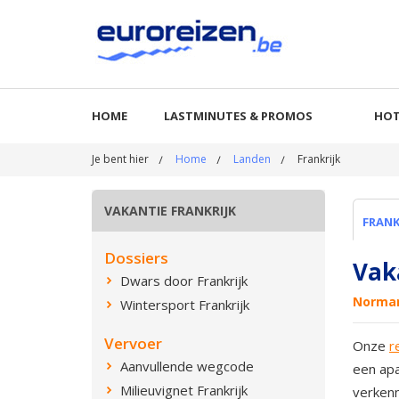
HOME
LASTMINUTES & PROMOS
HOT
Je bent hier
Home
Landen
Frankrijk
VAKANTIE FRANKRIJK
FRANK
Dossiers
Vaka
Dwars door Frankrijk
Normand
Wintersport Frankrijk
Vervoer
Onze
r
Aanvullende wegcode
een apa
Milieuvignet Frankrijk
verkenn