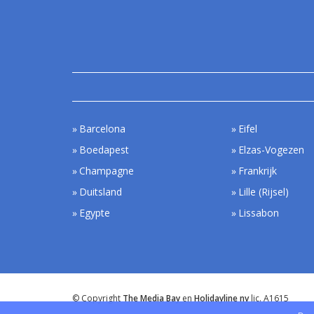
Barcelona
Eifel
Boedapest
Elzas-Vogezen
Champagne
Frankrijk
Duitsland
Lille (Rijsel)
Egypte
Lissabon
© Copyright
The Media Bay
en
Holidayline nv
lic. A1615