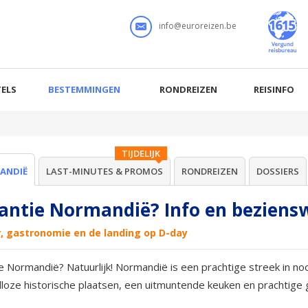
info@euroreizen.be
ELS
BESTEMMINGEN
RONDREIZEN
REISINFO
TIJDELIJK
ANDIË
LAST-MINUTES & PROMOS
RONDREIZEN
DOSSIERS
antie Normandië? Info en bezien
r, gastronomie en de landing op D-day
e Normandië? Natuurlijk! Normandië is een prachtige streek in n
alloze historische plaatsen, een uitmuntende keuken en pracht