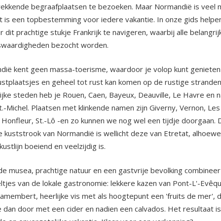
wekkende begraafplaatsen te bezoeken. Maar Normandië is veel 
t is een topbestemming voor iedere vakantie. In onze gids helpen
 dit prachtige stukje Frankrijk te navigeren, waarbij alle belangrij
swaardigheden bezocht worden.
ië kent geen massa-toerisme, waardoor je volop kunt genieten
ustplaatsjes en geheel tot rust kan komen op de rustige stranden
ijke steden heb je Rouen, Caen, Bayeux, Deauville, Le Havre en na
.-Michel. Plaatsen met klinkende namen zijn Giverny, Vernon, Les
, Honfleur, St.-Lô -en zo kunnen we nog wel een tijdje doorgaan. 
 kuststrook van Normandië is wellicht deze van Etretat, alhoewe
kustlijn boeiend en veelzijdig is.
e musea, prachtige natuur en een gastvrije bevolking combineer
ltjes van de lokale gastronomie: lekkere kazen van Pont-L'-Evêq
amembert, heerlijke vis met als hoogtepunt een 'fruits de mer', di
e dan door met een cider en nadien een calvados. Het resultaat i