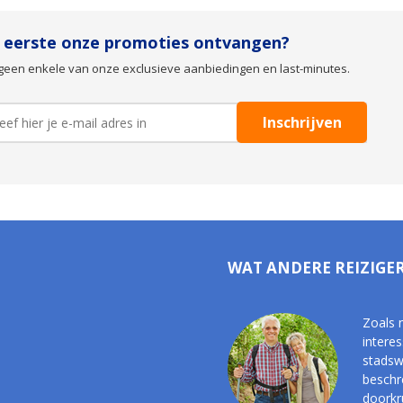
s eerste onze promoties ontvangen?
geen enkele van onze exclusieve aanbiedingen en last-minutes.
WAT ANDERE REIZIGE
Zoals 
interes
stadsw
beschr
doorkr