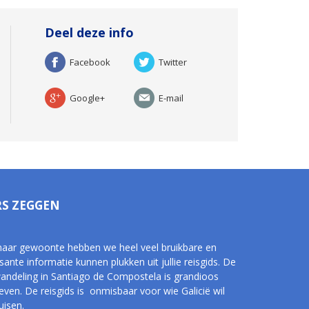
Deel deze info
Facebook
Twitter
Google+
E-mail
RS ZEGGEN
naar gewoonte hebben we heel veel bruikbare en
sante informatie kunnen plukken uit jullie reisgids. De
andeling in Santiago de Compostela is grandioos
even. De reisgids is onmisbaar voor wie Galicië wil
uisen.