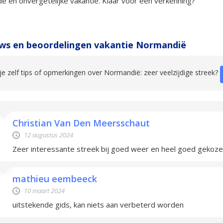
e en onvergetelijke vakantie. Klaar voor een verkenning?
ws en beoordelingen vakantie Normandië
je zelf tips of opmerkingen over Normandië: zeer veelzijdige streek?
Christian Van Den Meersschaut
12 augustus 2024
Zeer interessante streek bij goed weer en heel goed gekozen 
mathieu eembeeck
10 maart 2024
uitstekende gids, kan niets aan verbeterd worden