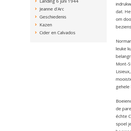
Landing 6 juni 1944
indruk
Jeanne d'Arc
dat. He
Geschiedenis
om door
Kazen
bezien
Cider en Calvados
Normand
leuke k
belangr
Mont-St
Lisieux
mooiste
gehele 
Boeiend
de pare
échte C
spoel j