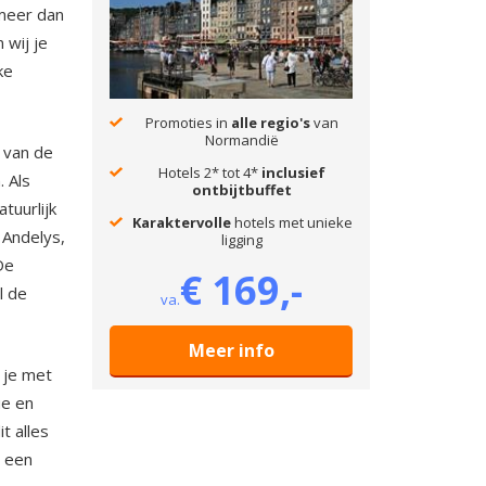
meer dan
 wij je
ke
Promoties in
alle regio's
van
Normandië
 van de
Hotels 2* tot 4*
inclusief
. Als
ontbijtbuffet
tuurlijk
Karaktervolle
hotels met unieke
 Andelys,
ligging
De
€ 169,-
l de
va.
Meer info
 je met
ue en
t alles
s een