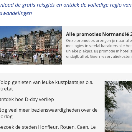
load de gratis reisgids en ontdek de volledige regio va
dswandelingen
Alle promoties Normandië 3
Onze promoties brengen je naar alle
met logies in veelal karaktervolle ho
unieke plekjes. Bij promotie in hotel 
ontbijtbuffet. Geen reservatiekosten
olop genieten van leuke kustplaatsjes o.a.
tretat
ntdek hoe D-day verliep
Nog veel meer bezienswaardigheden over de
oorlog
ezoek de steden Honfleur, Rouen, Caen, Le