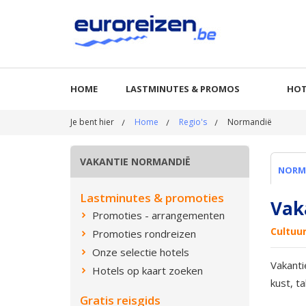
HOME
LASTMINUTES & PROMOS
HOT
Je bent hier
Home
Regio's
Normandië
VAKANTIE NORMANDIË
NORM
Lastminutes & promoties
Vak
Promoties - arrangementen
Cultuu
Promoties rondreizen
Onze selectie hotels
Vakanti
Hotels op kaart zoeken
kust, t
Gratis reisgids