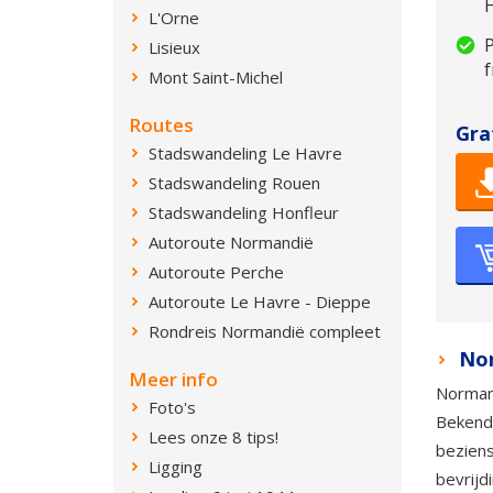
H
L'Orne
P
Lisieux
f
Mont Saint-Michel
Routes
Gra
Stadswandeling Le Havre
Stadswandeling Rouen
Stadswandeling Honfleur
Autoroute Normandië
Autoroute Perche
Autoroute Le Havre - Dieppe
Rondreis Normandië compleet
Nor
Meer info
Norman
Foto's
Bekend 
Lees onze 8 tips!
bezien
Ligging
bevrijd