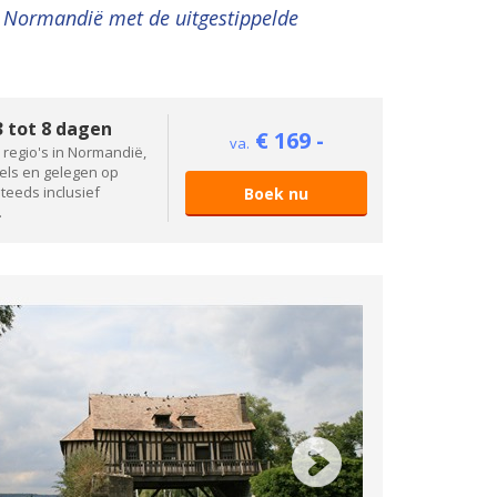
n Normandië met de uitgestippelde
 tot 8 dagen
€ 169 -
va.
 regio's in Normandië,
tels en gelegen op
steeds inclusief
Boek nu
.