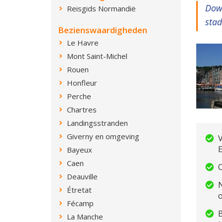
Down
Reisgids Normandië
sta
Bezienswaardigheden
Le Havre
Mont Saint-Michel
Rouen
Honfleur
Perche
Chartres
Landingsstranden
Giverny en omgeving
V
E
Bayeux
Caen
O
Deauville
Étretat
Fécamp
B
La Manche