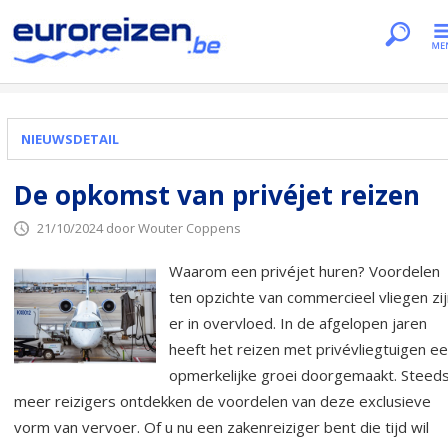
Je bent hier
Home
Nieuws
De opkomst van privéjet reizen
NIEUWSDETAIL
De opkomst van privéjet reizen
21/10/2024 door Wouter Coppens
Waarom een privéjet huren? Voordelen
ten opzichte van commercieel vliegen zi
er in overvloed. In de afgelopen jaren
heeft het reizen met privévliegtuigen e
opmerkelijke groei doorgemaakt. Steed
meer reizigers ontdekken de voordelen van deze exclusieve
vorm van vervoer. Of u nu een zakenreiziger bent die tijd wil