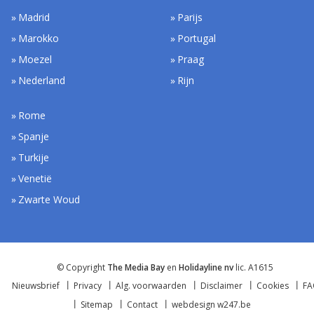
Madrid
Parijs
Marokko
Portugal
Moezel
Praag
Nederland
Rijn
Rome
Spanje
Turkije
Venetië
Zwarte Woud
© Copyright
The Media Bay
en
Holidayline nv
lic. A1615
Nieuwsbrief
Privacy
Alg. voorwaarden
Disclaimer
Cookies
F
Sitemap
Contact
webdesign w247.be