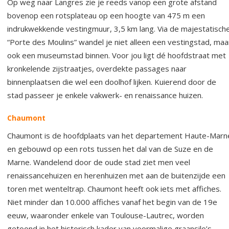
Op weg naar Langres zie je reeds vanop een grote afstand
bovenop een rotsplateau op een hoogte van 475 m een
indrukwekkende vestingmuur, 3,5 km lang. Via de majestatisch
“Porte des Moulins” wandel je niet alleen een vestingstad, maa
ook een museumstad binnen. Voor jou ligt dé hoofdstraat met
kronkelende zijstraatjes, overdekte passages naar
binnenplaatsen die wel een doolhof lijken. Kuierend door de
stad passeer je enkele vakwerk- en renaissance huizen.
Chaumont
Chaumont is de hoofdplaats van het departement Haute-Marn
en gebouwd op een rots tussen het dal van de Suze en de
Marne. Wandelend door de oude stad ziet men veel
renaissancehuizen en herenhuizen met aan de buitenzijde een
toren met wenteltrap. Chaumont heeft ook iets met affiches.
Niet minder dan 10.000 affiches vanaf het begin van de 19e
eeuw, waaronder enkele van Toulouse-Lautrec, worden
getoond in het historisch kader van voormalige graansilo’s.