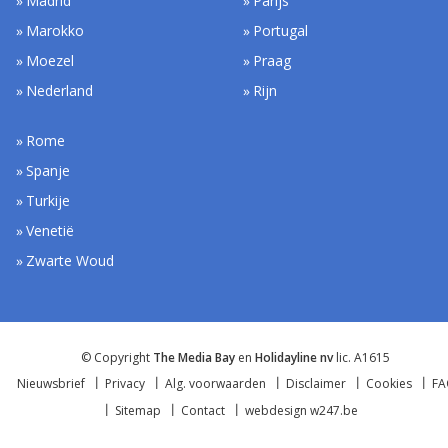
Madrid
Parijs
Marokko
Portugal
Moezel
Praag
Nederland
Rijn
Rome
Spanje
Turkije
Venetië
Zwarte Woud
© Copyright
The Media Bay
en
Holidayline nv
lic. A1615
Nieuwsbrief
Privacy
Alg. voorwaarden
Disclaimer
Cookies
F
Sitemap
Contact
webdesign w247.be