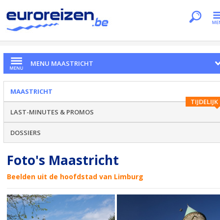
Je bent hier
Home
Citytrips
Maastricht
Foto's
MENU MAASTRICHT
MAASTRICHT
TIJDELIJK
LAST-MINUTES & PROMOS
DOSSIERS
Foto's Maastricht
Beelden uit de hoofdstad van Limburg