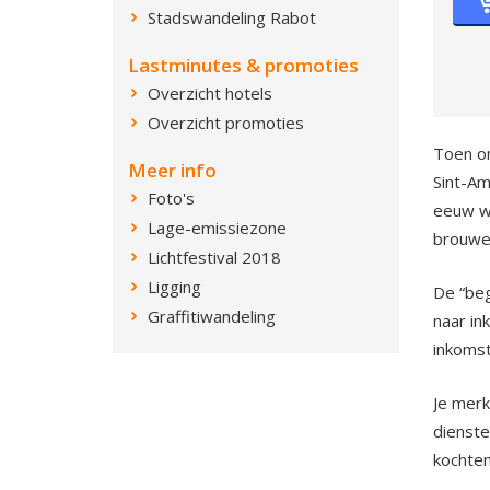
Stadswandeling Rabot
Lastminutes & promoties
Overzicht hotels
Overzicht promoties
Toen on
Meer info
Sint-Am
Foto's
eeuw we
Lage-emissiezone
brouwer
Lichtfestival 2018
Ligging
De “beg
Graffitiwandeling
naar in
inkomst
Je merk
dienste
kochten