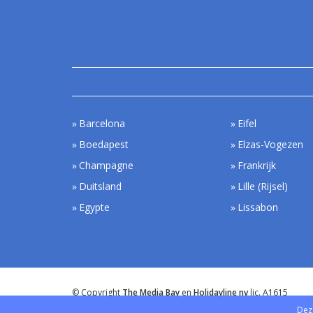
Barcelona
Eifel
Boedapest
Elzas-Vogezen
Champagne
Frankrijk
Duitsland
Lille (Rijsel)
Egypte
Lissabon
© Copyright
The Media Bay
en
Holidayline nv
lic. A1615
Dez