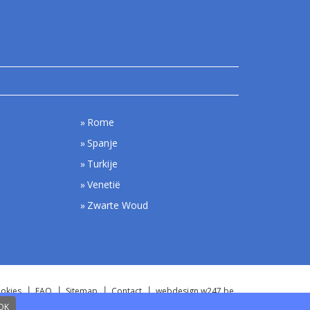
Rome
Spanje
Turkije
Venetië
Zwarte Woud
okies
FAQ
Sitemap
Contact
webdesign w247.be
OK