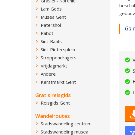
Graslei - Korenlei
beschul
Lam Gods
gebou
Musea Gent
Patershol
Ga m
Rabot
Sint-Baafs
Sint-Pietersplein
Stroppendragers
V
Vrijdagmarkt
S
Andere
H
Kerstmarkt Gent
L
Gratis reisgids
Reisgids Gent
Wandelroutes
Stadswandeling centrum
Stadswandeling musea