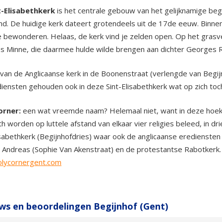
t-Elisabethkerk
is het centrale gebouw van het gelijknamige beg
. De huidige kerk dateert grotendeels uit de 17de eeuw. Binnen
 bewonderen. Helaas, de kerk vind je zelden open. Op het grasv
s Minne, die daarmee hulde wilde brengen aan dichter Georges 
an de Anglicaanse kerk in de Boonenstraat (verlengde van Begijn
iensten gehouden ook in deze Sint-Elisabethkerk wat op zich toc
orner:
een wat vreemde naam? Helemaal niet, want in deze hoek 
th worden op luttele afstand van elkaar vier religies beleed, in dr
isabethkerk (Begijnhofdries) waar ook de anglicaanse eredienst
 Andreas (Sophie Van Akenstraat) en de protestantse Rabotkerk. 
lycornergent.com
ws en beoordelingen Begijnhof (Gent)