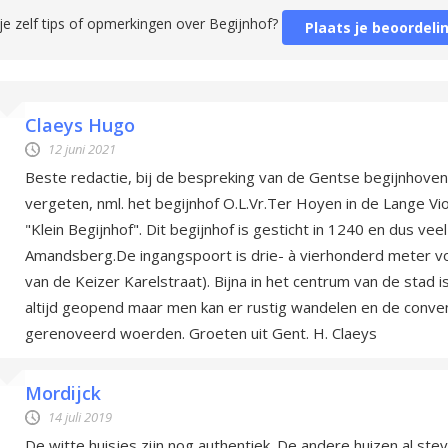
je zelf tips of opmerkingen over Begijnhof?
Plaats je beoordeli
Claeys Hugo
12 juni 2021
Beste redactie, bij de bespreking van de Gentse begijnhoven
vergeten, nml. het begijnhof O.L.Vr.Ter Hoyen in de Lange V
"Klein Begijnhof". Dit begijnhof is gesticht in 1240 en dus veel
Amandsberg.De ingangspoort is drie- à vierhonderd meter voor
van de Keizer Karelstraat). Bijna in het centrum van de stad i
altijd geopend maar men kan er rustig wandelen en de conv
gerenoveerd woerden. Groeten uit Gent. H. Claeys
Mordijck
14 juli 2019
De witte huisjes zijn nog authentiek. De andere huizen al ste