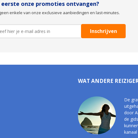
s eerste onze promoties ontvangen?
geen enkele van onze exclusieve aanbiedingen en last-minutes.
WAT ANDERE REIZIGE
De grat
uitgeh
door A
de gid
kunnen 
kanaal