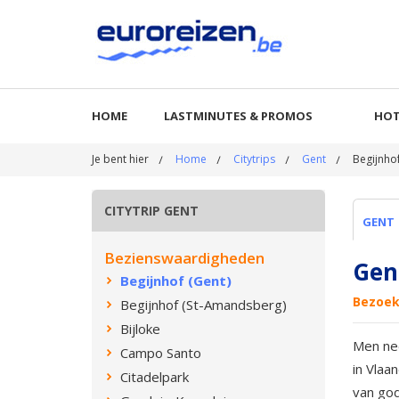
HOME
LASTMINUTES & PROMOS
HOT
Je bent hier
Home
Citytrips
Gent
Begijnhof
CITYTRIP GENT
GENT
Bezienswaardigheden
Gen
Begijnhof (Gent)
Bezoek
Begijnhof (St-Amandsberg)
Bijloke
Men nee
Campo Santo
in Vlaa
Citadelpark
van god