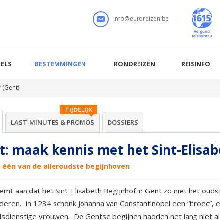
info@euroreizen.be
ELS
BESTEMMINGEN
RONDREIZEN
REISINFO
 (Gent)
TIJDELIJK
LAST-MINUTES & PROMOS
DOSSIERS
t: maak kennis met het Sint-Elisab
 één van de alleroudste begijnhoven
mt aan dat het Sint-Elisabeth Begijnhof in Gent zo niet het ouds
nderen. In 1234 schonk Johanna van Constantinopel een “broec”
sdienstige vrouwen. De Gentse begijnen hadden het lang niet al