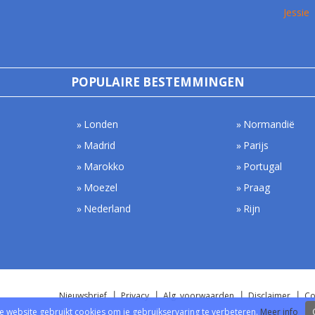
Jessie
POPULAIRE BESTEMMINGEN
Londen
Normandië
Madrid
Parijs
Marokko
Portugal
Moezel
Praag
Nederland
Rijn
Nieuwsbrief
Privacy
Alg. voorwaarden
Disclaimer
Co
e website gebruikt cookies om je gebruikservaring te verbeteren.
Meer info