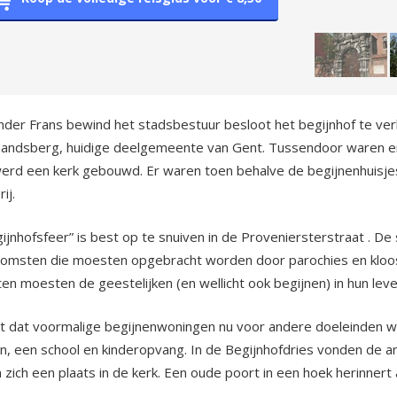
der Frans bewind het stadsbestuur besloot het begijnhof te ver
andsberg, huidige deelgemeente van Gent. Tussendoor waren er (
rd een kerk gebouwd. Er waren toen behalve de begijnenhuisjes 
ij.
ijnhofsfeer” is best op te snuiven in de Proveniersterstraat . De
komsten die moesten opgebracht worden door parochies en kloos
en moesten de geestelijken (en wellicht ook begijnen) in hun le
t dat voormalige begijnenwoningen nu voor andere doeleinden 
n, een school en kinderopvang. In de Begijnhofdries vonden de ar
 zich een plaats in de kerk. Een oude poort in een hoek herinnert