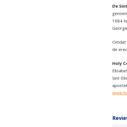
De Sin
genoemd
1684 te
George
Omdat v
de ered
Holy C
Elisabe
Sint-El
apostel
www.ho
Revie