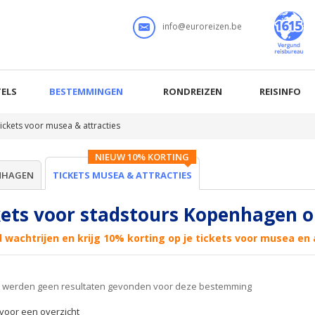
info@euroreizen.be
ELS
BESTEMMINGEN
RONDREIZEN
REISINFO
ickets voor musea & attracties
NIEUW 10% KORTING
NHAGEN
TICKETS MUSEA & ATTRACTIES
kets voor stadstours Kopenhagen o
d wachtrijen en krijg 10% korting op je tickets voor musea en
er werden geen resultaten gevonden voor deze bestemming
r voor een overzicht