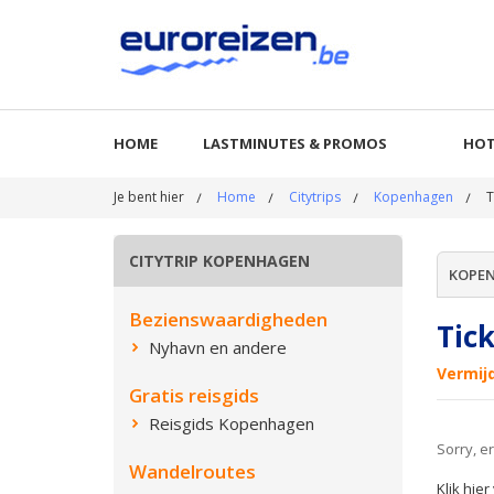
HOME
LASTMINUTES & PROMOS
HOT
Je bent hier
Home
Citytrips
Kopenhagen
T
CITYTRIP KOPENHAGEN
KOPE
Bezienswaardigheden
Tic
Nyhavn en andere
Vermij
Gratis reisgids
Reisgids Kopenhagen
Sorry, 
Wandelroutes
Klik hie