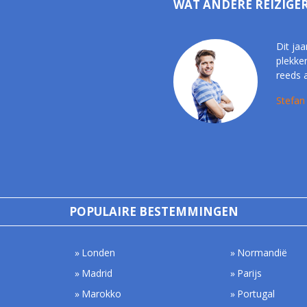
WAT ANDERE REIZIGE
Dit jaa
plekke
reeds 
Stefan
POPULAIRE BESTEMMINGEN
Londen
Normandië
Madrid
Parijs
Marokko
Portugal