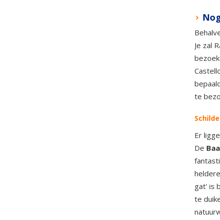
Nog
Behalve
Je zal 
bezoeke
Castell
bepaald
te bezo
Schilde
Er ligg
De
Baa
fantast
heldere
gat' is
te duik
natuur