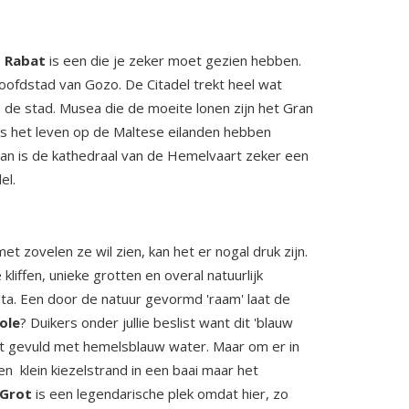
.
Rabat
is een die je zeker moet gezien hebben.
hoofdstad van Gozo. De Citadel trekt heel wat
 de stad. Musea die de moeite lonen zijn het Gran
es het leven op de Maltese eilanden hebben
dan is de kathedraal van de Hemelvaart zeker een
del.
t zovelen ze wil zien, kan het er nogal druk zijn.
kliffen, unieke grotten en overal natuurlijk
lta. Een door de natuur gevormd 'raam' laat de
ole
? Duikers onder jullie beslist want dit 'blauw
gat gevuld met hemelsblauw water. Maar om er in
een klein kiezelstrand in een baai maar het
 Grot
is een legendarische plek omdat hier, zo