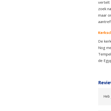
vertelt
zoek na
maar o
aantref
Kerksc
De kerk
Nog mee
Tempels
de Egy
Revie
Heb 