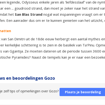
 een legende, Odysseus enkele jaren als 'liefdesslaaf' van de n
ar een ... goudrood strand, dan moet je zeker naar het strand va
mdat het
San Blas Strand
nogal wat inspanningen vraagt om er t
fen. Een aanrader dus om er te kunnen genieten van het uitzicht
hatten
 van San Dimitri uit de 18de eeuw herbergt een aantal mythes e
r kerkelijke schittering is te zien in de basiliek van Ta'Pinu. 
 van Ggantija. Ze moeten dateren uit de periode tussen 3600 en 
ptische Pyramides? Naast de tempels kan je er naar een be
ws en beoordelingen Gozo
je zelf tips of opmerkingen over Gozo?
Plaats je beoordeling