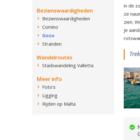
in de z
Bezienswaardigheden
ze nauw
Bezienswaardigheden
zien. W
Comino
je aand
Gozo
rotswa
Stranden
Trek
Wandelroutes
Stadswandeling Valletta
Meer info
Foto's
Ligging
Rijden op Malta
N