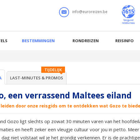
info@euroreizen.be
ELS
BESTEMMINGEN
RONDREIZEN
REISINFO
TIJDELIJK
A
LAST-MINUTES & PROMOS
o, een verrassend Maltees eiland
e leiden door onze reisgids om te ontdekken wat Gozo te bied
and Gozo ligt slechts op zowat 30 minuten varen van het hoofdeila
maties en heeft zeker een vleugje cultuur voor jou in petto. Me
 dag niet volstaat wil je het grondig verkennen. Er is de prachtige