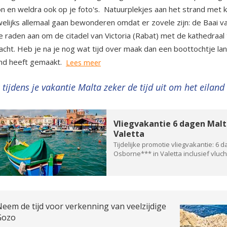
on en weldra ook op je foto's. Natuurplekjes aan het strand met kli
elijks allemaal gaan bewonderen omdat er zovele zijn: de Baai v
e raden aan om de citadel van Victoria (Rabat) met de kathedraa
acht. Heb je na je nog wat tijd over maak dan een boottochtje lan
nd heeft gemaakt.
Lees meer
 tijdens je vakantie Malta zeker de tijd uit om het eilan
Vliegvakantie 6 dagen Malta
Valetta
Tijdelijke promotie vliegvakantie: 6 
Osborne*** in Valetta inclusief vlucht
eem de tijd voor verkenning van veelzijdige
Gozo