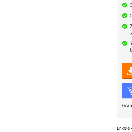
O
Z
S
Grat
Enkele 