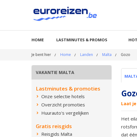
HOME
LASTMINUTES & PROMOS
HOT
Je bent hier
Home
Landen
Malta
Gozo
VAKANTIE MALTA
MALT
Lastminutes & promoties
Goz
Onze selectie hotels
Laat j
Overzicht promoties
Huurauto's vergelijken
Het eil
Gratis reisgids
rotsfor
Reisgids Malta
dat één