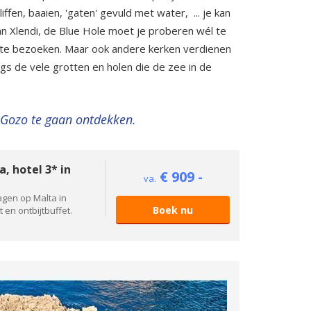
ffen, baaien, 'gaten' gevuld met water, ... je kan
an Xlendi, de Blue Hole moet je proberen wél te
l te bezoeken. Maar ook andere kerken verdienen
gs de vele grotten en holen die de zee in de
d Gozo te gaan ontdekken.
, hotel 3* in
€ 909 -
va.
dagen op Malta in
Boek nu
 en ontbijtbuffet.