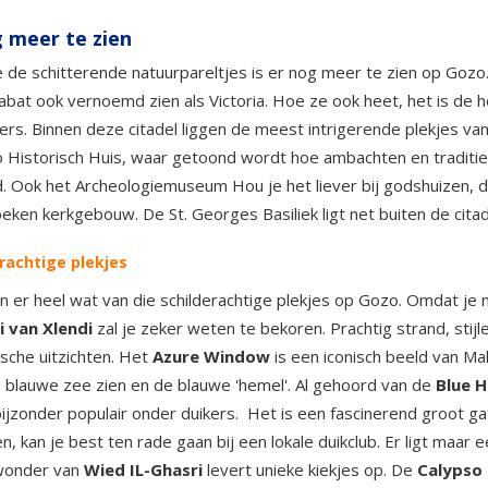
 meer te zien
 de schitterende natuurpareltjes is er nog meer te zien op Gozo
Rabat ook vernoemd zien als Victoria. Hoe ze ook heet, het is de 
rs. Binnen deze citadel liggen de meest intrigerende plekjes van
o Historisch Huis, waar getoond wordt hoe ambachten en traditi
. Ook het Archeologiemuseum Hou je het liever bij godshuizen, 
eken kerkgebouw. De St. Georges Basiliek ligt net buiten de cita
rachtige plekjes
en er heel wat van die schilderachtige plekjes op Gozo. Omdat je me
i van Xlendi
zal je zeker weten te bekoren. Prachtig strand, stijle 
ische uitzichten. Het
Azure Window
is een iconisch beeld van Ma
 blauwe zee zien en de blauwe 'hemel'. Al gehoord van de
Blue H
 bijzonder populair onder duikers. Het is een fascinerend groot 
en, kan je best ten rade gaan bij een lokale duikclub. Er ligt maar 
wonder van
Wied IL-Ghasri
levert unieke kiekjes op. De
Calypso