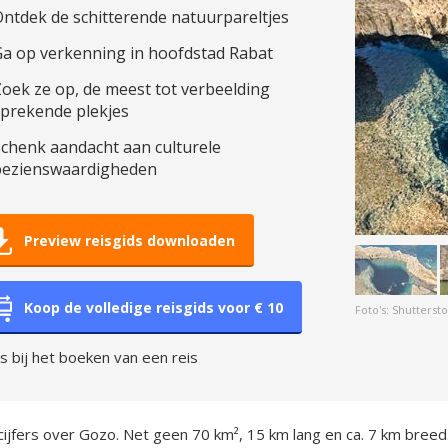
ntdek de schitterende natuurpareltjes
Ga op verkenning in hoofdstad Rabat
oek ze op, de meest tot verbeelding
sprekende plekjes
chenk aandacht aan culturele
bezienswaardigheden
Preview reisgids downloaden
Koop de volledige reisgids voor € 10
Foto's: Shutters
is bij het boeken van een reis
cijfers over Gozo. Net geen 70 km², 15 km lang en ca. 7 km bree