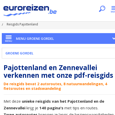
Je bent hier
Home
Regio's
Groene Gordel
Reisgids Pajottenland
MENU GROENE GORDEL
GROENE GORDEL
Pajottenland en Zennevallei
verkennen met onze pdf-reisgids
De reisgids bevat 2 autoroutes, 8 natuurwandelingen, 4
fietsroutes en stadswandeling
Met deze
unieke reisgids van het Pajottenland en de
Zennevallei
krijg je
140 pagina's
met tips en routes.
Twee autoroutes
brengen je langs de bezienswaardigheden