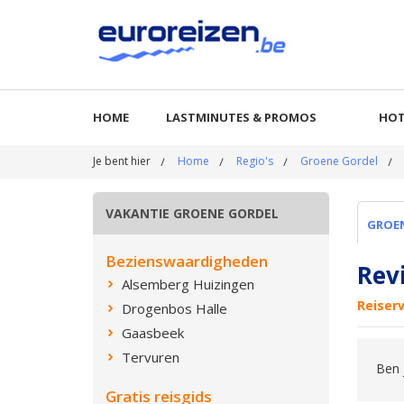
HOME
LASTMINUTES & PROMOS
HOT
Je bent hier
Home
Regio's
Groene Gordel
VAKANTIE GROENE GORDEL
GROE
Bezienswaardigheden
Rev
Alsemberg Huizingen
Reiser
Drogenbos Halle
Gaasbeek
Tervuren
Ben 
Gratis reisgids