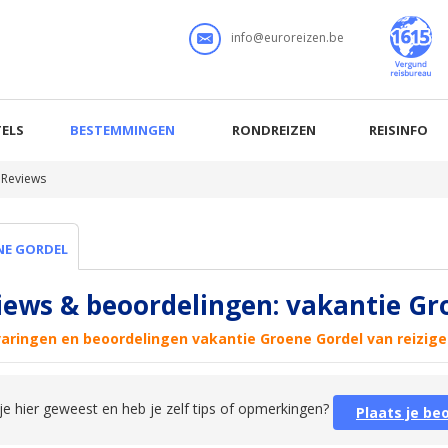
info@euroreizen.be
ELS
BESTEMMINGEN
RONDREIZEN
REISINFO
Reviews
NE GORDEL
iews & beoordelingen: vakantie Gro
varingen en beoordelingen vakantie Groene Gordel van reizige
je hier geweest en heb je zelf tips of opmerkingen?
Plaats je be