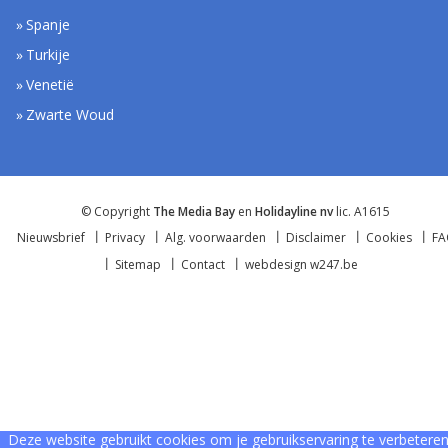
Spanje
Turkije
Venetië
Zwarte Woud
© Copyright
The Media Bay
en
Holidayline nv
lic. A1615
Nieuwsbrief
Privacy
Alg. voorwaarden
Disclaimer
Cookies
F
Sitemap
Contact
webdesign w247.be
Deze website gebruikt cookies om je gebruikservaring te verbeteren