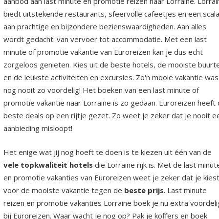
aanbod aan last minute en promotie reizen naar Lorraine. Lorrai
biedt uitstekende restaurants, sfeervolle cafeetjes en een scal
aan prachtige en bijzondere bezienswaardigheden. Aan alles
wordt gedacht: van vervoer tot accommodatie. Met een last
minute of promotie vakantie van Euroreizen kan je dus echt
zorgeloos genieten. Kies uit de beste hotels, de mooiste buurt
en de leukste activiteiten en excursies. Zo'n mooie vakantie was
nog nooit zo voordelig! Het boeken van een last minute of
promotie vakantie naar Lorraine is zo gedaan. Euroreizen heeft
beste deals op een rijtje gezet. Zo weet je zeker dat je nooit e
aanbieding misloopt!
Het enige wat jij nog hoeft te doen is te kiezen uit één van de
vele topkwaliteit hotels
die Lorraine rijk is. Met de last minut
en promotie vakanties van Euroreizen weet je zeker dat je kies
voor de mooiste vakantie tegen de
beste prijs
. Last minute
reizen en promotie vakanties Lorraine boek je nu extra voordeli
bij Euroreizen. Waar wacht je nog op? Pak je koffers en boek