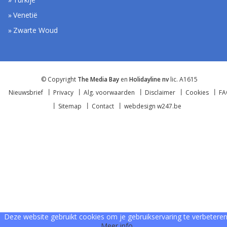
Venetië
Zwarte Woud
© Copyright
The Media Bay
en
Holidayline nv
lic. A1615
Nieuwsbrief
Privacy
Alg. voorwaarden
Disclaimer
Cookies
F
Sitemap
Contact
webdesign w247.be
Deze website gebruikt cookies om je gebruikservaring te verbeteren
Meer info