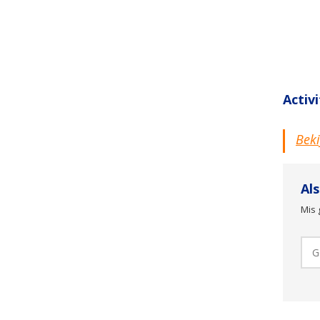
Activ
Beki
Al
Mis 