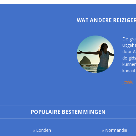
WAT ANDERE REIZIGE
De grat
uitgeh
door A
de gid
kunnen 
kanaal
Jessie
POPULAIRE BESTEMMINGEN
Londen
Normandië