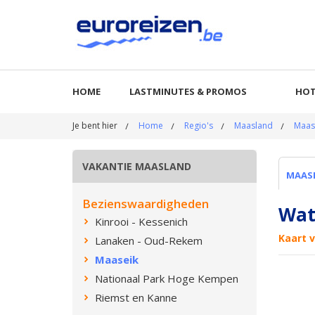
HOME
LASTMINUTES & PROMOS
HOT
Je bent hier
Home
Regio's
Maasland
Maas
VAKANTIE MAASLAND
MAAS
Bezienswaardigheden
Wat
Kinrooi - Kessenich
Kaart 
Lanaken - Oud-Rekem
Maaseik
Nationaal Park Hoge Kempen
Riemst en Kanne