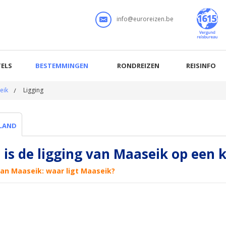
info@euroreizen.be
ELS
BESTEMMINGEN
RONDREIZEN
REISINFO
eik
Ligging
LAND
 is de ligging van Maaseik op een 
van Maaseik: waar ligt Maaseik?