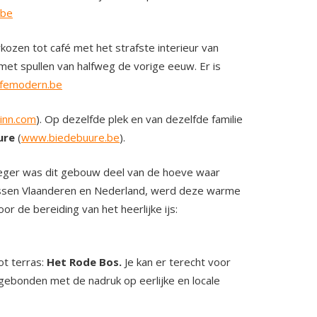
.be
kozen tot café met het strafste interieur van
 met spullen van halfweg de vorige eeuw. Er is
femodern.be
inn.com
). Op dezelfde plek en van dezelfde familie
ure
(
www.biedebuure.be
).
oeger was dit gebouw deel van de hoeve waar
tussen Vlaanderen en Nederland, werd deze warme
or de bereiding van het heerlijke ijs:
ot terras:
Het Rode Bos.
Je kan er terecht voor
nsgebonden met de nadruk op eerlijke en locale