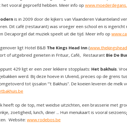
 het vooral geproefd hebben. Meer info op
www.moederdegans
Modern
is in 2009 door de kijkers van Vlaanderen Vakantieland ver
ren. Dit café (restaurant) was vroeger een school en is ingericht
en Decaporgel dat muziek speelt uit die tijd. Meer info op
www.ca
egenover ligt Hotel B&B
The Kings Head Inn
(
www.thekingshead
kort of uitgebreid genieten in Frituur, Café, Restaurant
Bie De Bu
oppunt 429 ligt er een zeer lekkere stopplaats:
Het bakhuis
. Vr
ebakken werd. Bij deze hoeve in Ulvend, precies op de grens 
 omgetoverd tot ijssalon “’t Bakhuis”. De koeien leveren de melk vo
tbakhuis.be
k heeft op de top, met weidse uitzichten, een brasserie met gro
nkje, zoetigheid, lunch, diner ... Hun menukaart is vooral seizoe
ten. Website:
www.rodebos.be