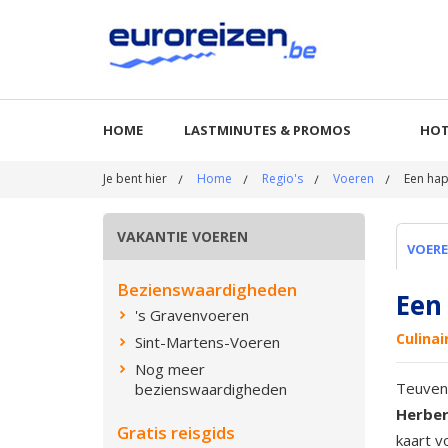
HOME
LASTMINUTES & PROMOS
HOT
Je bent hier
Home
Regio's
Voeren
Een hap
VAKANTIE VOEREN
VOER
Bezienswaardigheden
Een 
's Gravenvoeren
Culinai
Sint-Martens-Voeren
Nog meer
Teuven,
bezienswaardigheden
Herber
Gratis reisgids
kaart v