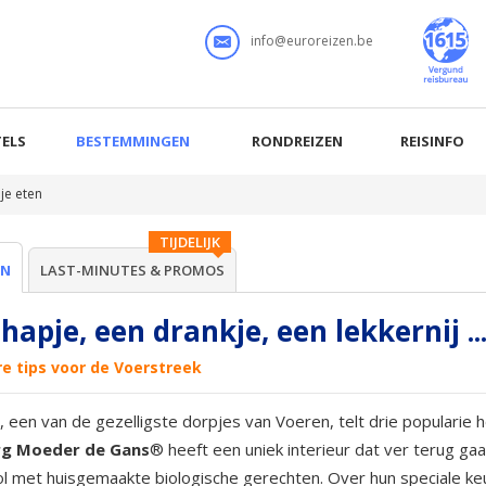
info@euroreizen.be
ELS
BESTEMMINGEN
RONDREIZEN
REISINFO
je eten
TIJDELIJK
EN
LAST-MINUTES & PROMOS
hapje, een drankje, een lekkernij ..
re tips voor de Voerstreek
 een van de gezelligste dorpjes van Voeren, telt drie popularie 
g Moeder de Gans
® heeft een uniek interieur dat ver terug gaa
ol met huisgemaakte biologische gerechten. Over hun speciale k