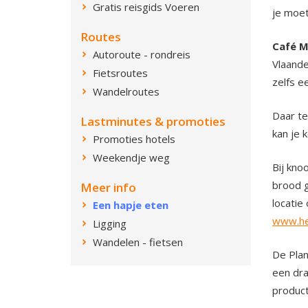
Gratis reisgids Voeren
je moet
Routes
Café 
Autoroute - rondreis
Vlaande
Fietsroutes
zelfs e
Wandelroutes
Daar t
Lastminutes & promoties
kan je 
Promoties hotels
Weekendje weg
Bij kno
brood g
Meer info
locatie
Een hapje eten
www.he
Ligging
Wandelen - fietsen
De Plan
een dra
produc