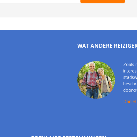
WAT ANDERE REIZIGE
Zoals 
interes
stadsw
beschr
doorkr
Daniêl