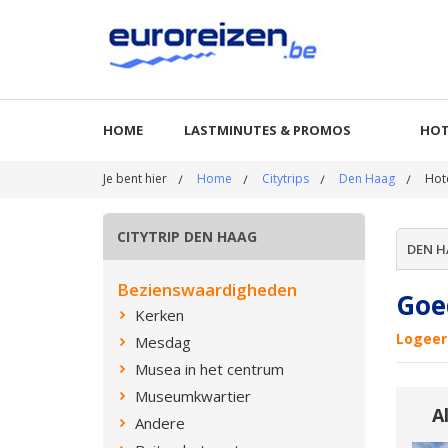
HOME
LASTMINUTES & PROMOS
HOT
Je bent hier
Home
Citytrips
Den Haag
Hot
CITYTRIP DEN HAAG
DEN 
Bezienswaardigheden
Goe
Kerken
Logeer 
Mesdag
Musea in het centrum
Museumkwartier
A
Andere