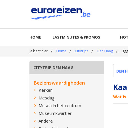
HOME
LASTMINUTES & PROMOS
HOT
Je bent hier
Home
Citytrips
Den Haag
Ligg
CITYTRIP DEN HAAG
DEN 
Bezienswaardigheden
Kaa
Kerken
Wat is 
Mesdag
Musea in het centrum
Museumkwartier
Andere