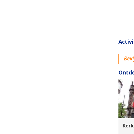
Activ
Beki
Ontde
Kerk