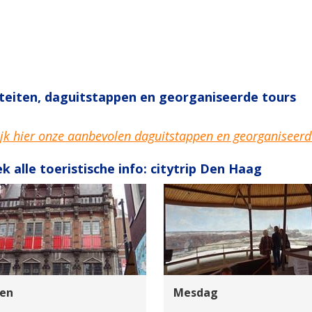
iteiten, daguitstappen en georganiseerde tours
jk hier onze aanbevolen daguitstappen en georganiseerd
k alle toeristische info: citytrip Den Haag
en
Mesdag