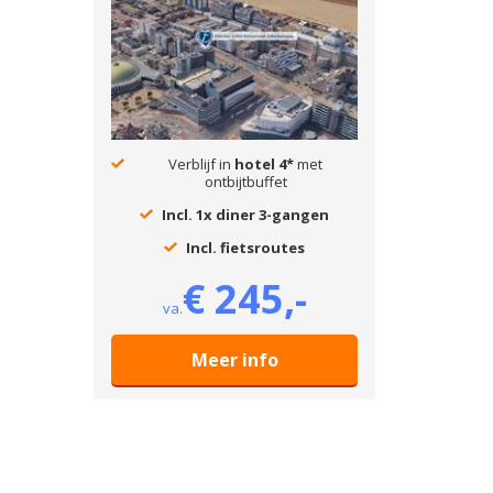
Verblijf in
hotel 4*
met
ontbijtbuffet
Incl. 1x diner 3-gangen
Incl. fietsroutes
€ 245,-
va.
Meer info