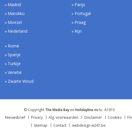
Madrid
Parijs
Marokko
Portugal
Moezel
Praag
Nederland
Rijn
Rome
Spanje
Turkije
Venetië
Zwarte Woud
© Copyright
The Media Bay
en
Holidayline nv
lic. A1615
Nieuwsbrief
Privacy
Alg. voorwaarden
Disclaimer
Cookies
F
Sitemap
Contact
webdesign w247.be