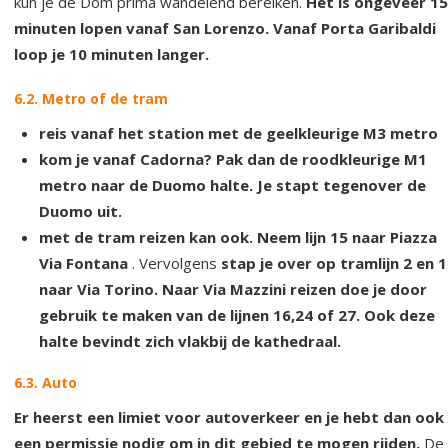
kun je de Dom prima wandelend bereiken.
Het is ongeveer 15
minuten lopen vanaf San Lorenzo. Vanaf Porta Garibaldi
loop je 10 minuten langer.
6.2. Metro of de tram
reis vanaf het station met de geelkleurige M3 metro
kom je vanaf Cadorna? Pak dan de roodkleurige M1
metro naar de Duomo halte. Je stapt tegenover de
Duomo uit.
met de tram reizen kan ook. Neem lijn 15 naar Piazza
Via Fontana
. Vervolgens
stap je over op tramlijn 2 en 
naar Via Torino. Naar Via Mazzini reizen doe je door
gebruik te maken van de lijnen 16,24 of 27. Ook deze
halte bevindt zich vlakbij de kathedraal.
6.3. Auto
Er heerst een limiet voor autoverkeer en je hebt dan ook
een permissie nodig om in dit gebied te mogen rijden.
De