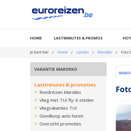
HOME
LASTMINUTES & PROMOS
HOT
Je bent hier
Home
Landen
Marokko
Foto'
VAKANTIE MAROKKO
MARO
Lastminutes & promoties
Fot
Rondreizen Marokko
Vlieg met TUI fly: 6 steden
Vliegvakanties TUI
Goedkoop auto huren
Overzicht promoties