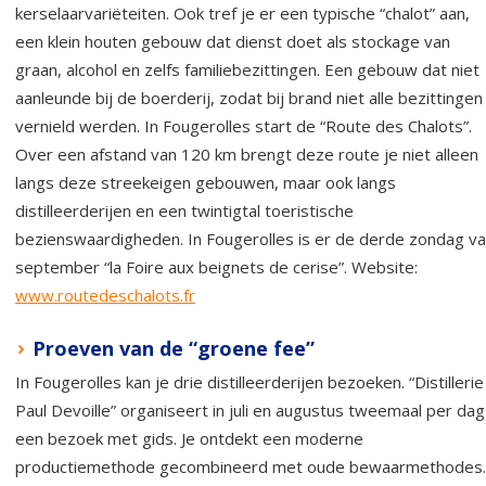
kerselaarvariëteiten. Ook tref je er een typische “chalot” aan,
een klein houten gebouw dat dienst doet als stockage van
graan, alcohol en zelfs familiebezittingen. Een gebouw dat niet
aanleunde bij de boerderij, zodat bij brand niet alle bezittingen
vernield werden. In Fougerolles start de “Route des Chalots”.
Over een afstand van 120 km brengt deze route je niet alleen
langs deze streekeigen gebouwen, maar ook langs
distilleerderijen en een twintigtal toeristische
bezienswaardigheden. In Fougerolles is er de derde zondag v
september “la Foire aux beignets de cerise”. Website:
www.routedeschalots.fr
Proeven van de “groene fee”
In Fougerolles kan je drie distilleerderijen bezoeken. “Distillerie
Paul Devoille” organiseert in juli en augustus tweemaal per dag
een bezoek met gids. Je ontdekt een moderne
productiemethode gecombineerd met oude bewaarmethodes.