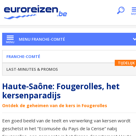
Je bent hier
Home
Regio's
Franche-Comté
Fougerolles
MENU FRANCHE-COMTÉ
FRANCHE-COMTÉ
TIJDELIJK
LAST-MINUTES & PROMOS
Haute-Saône: Fougerolles, het
kersenparadijs
Ontdek de geheimen van de kers in Fougerolles
Een goed beeld van de teelt en verwerking van kersen wordt
geschetst in het “Ecomusée du Pays de la Cerise” nabij