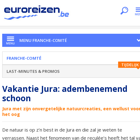
Je bent hier
Home
Regio's
Franche-Comté
Jura
MENU FRANCHE-COMTÉ
FRANCHE-COMTÉ
TIJDELIJK
LAST-MINUTES & PROMOS
Vakantie Jura: adembenemend
schoon
Jura met zijn onvergetelijke natuurcreaties, een wellust voo
het oog
De natuur is op z’n best in de Jura en die zal je weten te
verrassen. Naast het fenomeen van de reculée’s heeft het tal v