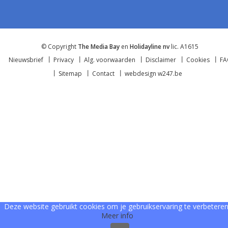
© Copyright
The Media Bay
en
Holidayline nv
lic. A1615
Nieuwsbrief
Privacy
Alg. voorwaarden
Disclaimer
Cookies
F
Sitemap
Contact
webdesign w247.be
Deze website gebruikt cookies om je gebruikservaring te verbeteren
Meer info