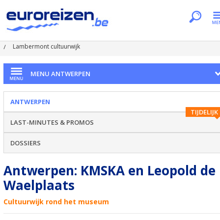
Je bent hier
Home
Citytrips
Antwerpen
Lambermont cultuurwijk
MENU ANTWERPEN
ANTWERPEN
TIJDELIJK
LAST-MINUTES & PROMOS
DOSSIERS
Antwerpen: KMSKA en Leopold de
Waelplaats
Cultuurwijk rond het museum