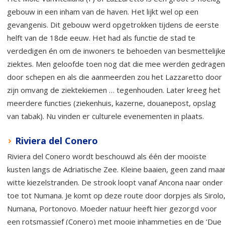
gebouw in een inham van de haven. Het lijkt wel op een
gevangenis. Dit gebouw werd opgetrokken tijdens de eerste
helft van de 18de eeuw. Het had als functie de stad te
verdedigen én om de inwoners te behoeden van besmettelijk
ziektes. Men geloofde toen nog dat die mee werden gedragen
door schepen en als die aanmeerden zou het Lazzaretto door
zijn omvang de ziektekiemen … tegenhouden. Later kreeg het
meerdere functies (ziekenhuis, kazerne, douanepost, opslag
van tabak). Nu vinden er culturele evenementen in plaats.
Riviera del Conero
Riviera del Conero wordt beschouwd als één der mooiste
kusten langs de Adriatische Zee. Kleine baaien, geen zand maa
witte kiezelstranden. De strook loopt vanaf Ancona naar onder
toe tot Numana. Je komt op deze route door dorpjes als Sirolo
Numana, Portonovo. Moeder natuur heeft hier gezorgd voor
een rotsmassief (Conero) met mooie inhammetjes en de ‘Due