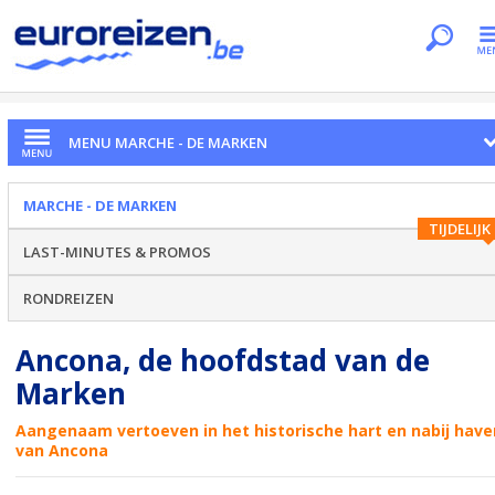
Je bent hier
Home
Regio's
Marche - De Marken
Ancona
MENU MARCHE - DE MARKEN
MARCHE - DE MARKEN
TIJDELIJK
LAST-MINUTES & PROMOS
RONDREIZEN
Ancona, de hoofdstad van de
Marken
Aangenaam vertoeven in het historische hart en nabij have
van Ancona