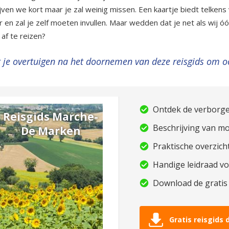
jven we kort maar je zal weinig missen. Een kaartje biedt telkens
r en zal je zelf moeten invullen. Maar wedden dat je net als wij 
 af te reizen?
 je overtuigen na het doornemen van deze reisgids om o
Ontdek de verborg
Reisgids Marche-
Beschrijving van m
De Marken
Praktische overzich
Handige leidraad v
Download de gratis
Gratis reisgids