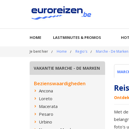
HOME
LASTMINUTES & PROMOS
HOT
Je bent hier
Home
Regio's
Marche - De Marken
VAKANTIE MARCHE - DE MARKEN
MARCH
Bezienswaardigheden
Rei
Ancona
Ontdek
Loreto
Macerata
Met de 
Pesaro
belangr
Urbino
foto's 