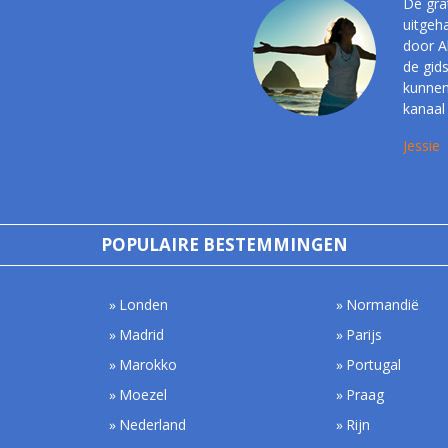
De grat
uitgeh
door A
de gid
kunnen 
kanaal
Jessie
POPULAIRE BESTEMMINGEN
Londen
Normandië
Madrid
Parijs
Marokko
Portugal
Moezel
Praag
Nederland
Rijn