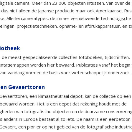
digitale camera. Meer dan 23 000 objecten intussen. Van over de
 dus niet alleen de Japanse productie maar ook Amerikaanse, Rus
e. Allerlei cameratypes, de immer vernieuwende technologische
elingen, projectietechnieken, opname- en afdrukapparatuur, en z
liotheek
 de meest gespecialiseerde collecties fotoboeken, tijdschriften,
tatiemappen worden hier bewaard. Publicaties vanaf het begin 
van vandaag vormen de basis voor wetenschappelijk onderzoek.
ven Gevaerttoren
Gevaerttoren, een klimaatneutraal depot, kan de collectie op een
bewaard worden. Het is een depot dat rekening houdt met de
gheden van fotografische objecten en de duurzame conservering
 anders in Europa bestaat al zo iets. De naam is een eerbetoon
Gevaert, een pionier op het gebied van de fotografische industri