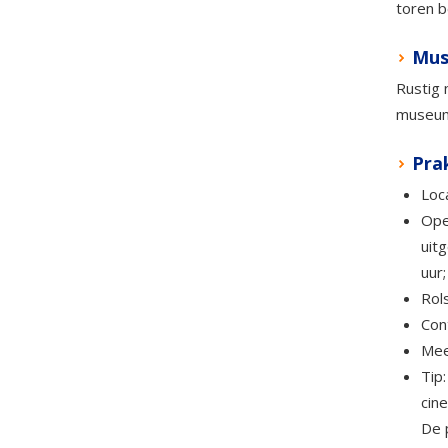
toren b
Mus
Rustig 
museum
Prak
Loc
Ope
uit
uur
Rols
Con
Mee
Tip
cin
De 