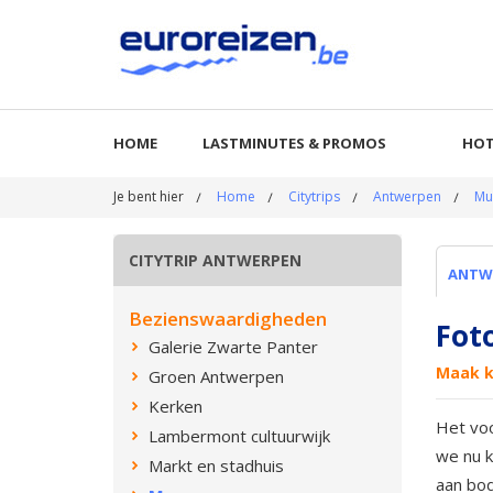
HOME
LASTMINUTES & PROMOS
HOT
Je bent hier
Home
Citytrips
Antwerpen
Mu
CITYTRIP ANTWERPEN
ANTW
Bezienswaardigheden
Fot
Galerie Zwarte Panter
Maak k
Groen Antwerpen
Kerken
Het voo
Lambermont cultuurwijk
we nu k
Markt en stadhuis
aan bod