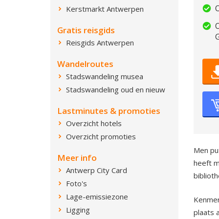
O
Kerstmarkt Antwerpen
O
Gratis reisgids
Reisgids Antwerpen
Wandelroutes
Stadswandeling musea
Stadswandeling oud en nieuw
Lastminutes & promoties
Overzicht hotels
Overzicht promoties
Men put
Meer info
heeft m
Antwerp City Card
bibliot
Foto's
Lage-emissiezone
Kenmerk
Ligging
plaats 