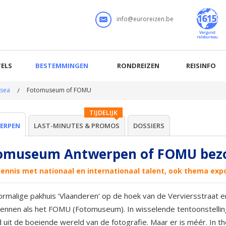
info@euroreizen.be
ELS
BESTEMMINGEN
RONDREIZEN
REISINFO
sea
Fotomuseum of FOMU
TIJDELIJK
ERPEN
LAST-MINUTES & PROMOS
DOSSIERS
omuseum Antwerpen of FOMU bez
ennis met nationaal en internationaal talent, ook thema exp
rmalige pakhuis ‘Vlaanderen’ op de hoek van de Verviersstraat 
ennen als het FOMU (Fotomuseum). In wisselende tentoonstellinge
 uit de boeiende wereld van de fotografie. Maar er is méér. In 