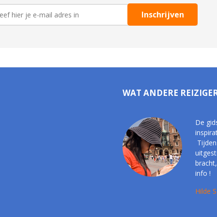
WAT ANDERE REIZIGE
De gid
inspira
Tijden
uitges
bracht,
info !
Hilde S