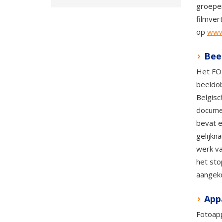
groepen
filmver
op
www
Bee
Het FO
beeldob
Belgisc
documen
bevat e
gelijkn
werk va
het sto
aangek
App
Fotoapp