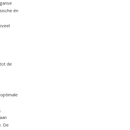
 ganse
sische én
oveel
tot de
 optimale
.
 aan
e. De