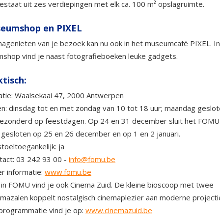
estaat uit zes verdiepingen met elk ca. 100 m² opslagruimte.
eumshop en PIXEL
nagenieten van je bezoek kan nu ook in het museumcafé PIXEL. I
shop vind je naast fotografieboeken leuke gadgets.
tisch:
atie: Waalsekaai 47, 2000 Antwerpen
n: dinsdag tot en met zondag van 10 tot 18 uur; maandag geslot
gezonderd op feestdagen. Op 24 en 31 december sluit het FOM
; gesloten op 25 en 26 december en op 1 en 2 januari.
toeltoegankelijk: ja
tact: 03 242 93 00 -
info@fomu.be
r informatie:
www.fomu.be
: in FOMU vind je ook Cinema Zuid. De kleine bioscoop met twee
emazalen koppelt nostalgisch cinemaplezier aan moderne projectie
programmatie vind je op:
www.cinemazuid.be