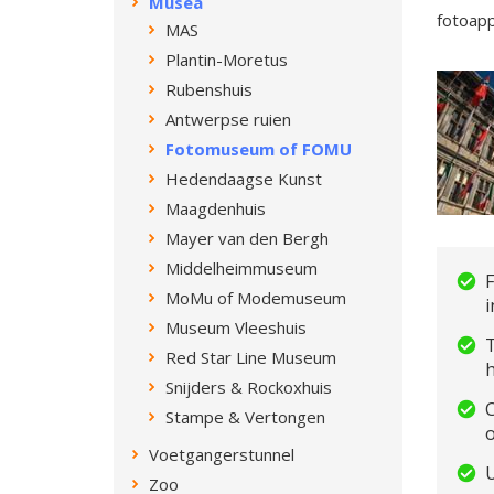
Musea
fotoapp
MAS
Plantin-Moretus
Rubenshuis
Antwerpse ruien
Fotomuseum of FOMU
Hedendaagse Kunst
Maagdenhuis
Mayer van den Bergh
Middelheimmuseum
MoMu of Modemuseum
i
Museum Vleeshuis
Red Star Line Museum
h
Snijders & Rockoxhuis
C
Stampe & Vertongen
Voetgangerstunnel
U
Zoo