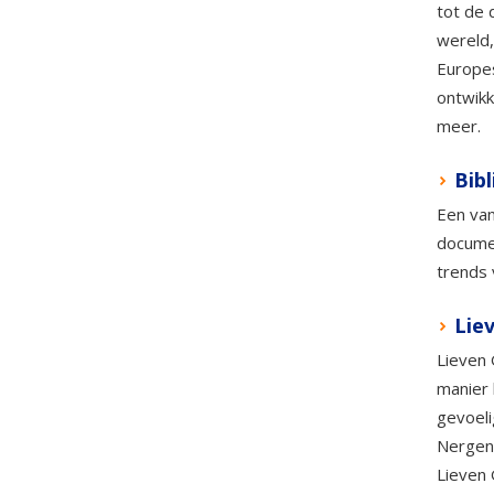
tot de 
wereld,
Europes
ontwikk
meer.
Bib
Een van
documen
trends 
Lie
Lieven 
manier 
gevoeli
Nergens
Lieven 