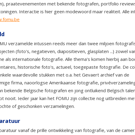
), praatevenementen met bekende fotografen, portfolio review
toningen. Interactie is hier geen modewoord maar realiteit. Alle inf
.fomu.be
ld
MU verzamelde intussen reeds meer dan twee miljoen fotografi
jecten (foto's, negatieven, diapositieven, glasplaten ...) zowel va
he als internationale fotografie. Alle thema's komen hierbij aan bo
taires, historische foto's, actueel, toegepaste fotografie. De col
nkele waardevolle stukken met o.a. het Gevaert archief van de
amige firma, naoorlogse Amerikaanse fotografie, privéverzamelin
n bekende Belgische fotografen en jong ontluikend Belgisch talent,
pt nooit. Ieder jaar kan het FOMU zijn collectie nog uitbreiden me
ochte of geschonken verzamelingen.
aratuur
aratuur vanaf de prille ontwikkeling van fotografie, van de came