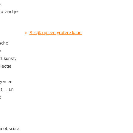
s,
o vind je
Bekijk op een grotere kaart
sche
n
d: kunst,
lectie
gen en
 ... En
t
ra obscura