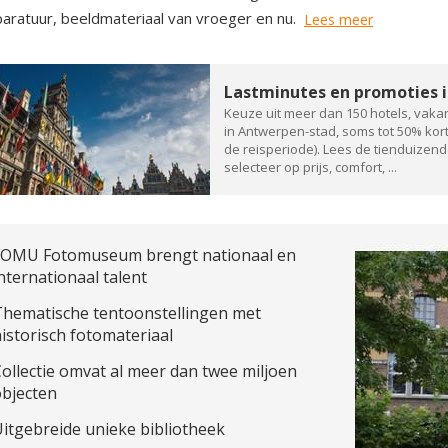
aratuur, beeldmateriaal van vroeger en nu.
Lees meer
Lastminutes en promoties 
Keuze uit meer dan 150 hotels, vak
in Antwerpen-stad, soms tot 50% kort
de reisperiode). Lees de tienduizen
selecteer op prijs, comfort, ...
FOMU Fotomuseum brengt nationaal en
nternationaal talent
Thematische tentoonstellingen met
istorisch fotomateriaal
ollectie omvat al meer dan twee miljoen
objecten
itgebreide unieke bibliotheek