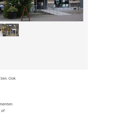
cten. Ook
ementen
 of