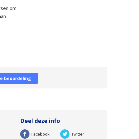
atsen om
aan
je beoordeling
Deel deze info
Facebook
Twitter