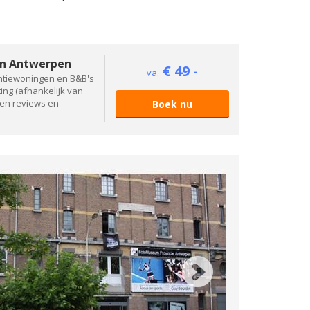
in Antwerpen
€ 49 -
va.
antiewoningen en B&B's
ing (afhankelijk van
den reviews en
Boek nu