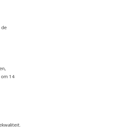
n de
en,
U om 14
kwaliteit.