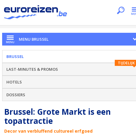
Je bent hier
Home
Citytrips
Brussel
Grote Markt
MENU BRUSSEL
BRUSSEL
TIJDELIJK
LAST-MINUTES & PROMOS
HOTELS
DOSSIERS
Brussel: Grote Markt is een
topattractie
Decor van verbluffend cultureel erfgoed