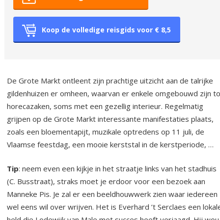
Koop de volledige reisgids voor € 8,5
De Grote Markt ontleent zijn prachtige uitzicht aan de talrijke
gildenhuizen er omheen, waarvan er enkele omgebouwd zijn to
horecazaken, soms met een gezellig interieur. Regelmatig
grijpen op de Grote Markt interessante manifestaties plaats,
zoals een bloementapijt, muzikale optredens op 11 juli, de
Vlaamse feestdag, een mooie kerststal in de kerstperiode, …
Tip
: neem even een kijkje in het straatje links van het stadhuis
(C. Busstraat), straks moet je erdoor voor een bezoek aan
Manneke Pis. Je zal er een beeldhouwwerk zien waar iedereen
wel eens wil over wrijven. Het is Everhard ’t Serclaes een lokal
held die Lodewijk van Male met succes heeft verjaagd. Hij wou