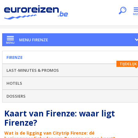
Je bent hier
Home
Citytrips
Firenze
Ligging
MENU FIRENZE
FIRENZE
TIJDELIJK
LAST-MINUTES & PROMOS
HOTELS
DOSSIERS
Kaart van Firenze: waar ligt
Firenze?
Wat is de ligging van Citytrip Firenze: dé