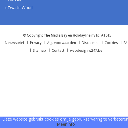
Zwarte Woud
© Copyright
The Media Bay
en
Holidayline nv
lic. A1615
Nieuwsbrief
Privacy
Alg. voorwaarden
Disclaimer
Cookies
F
Sitemap
Contact
webdesign w247.be
Deze website gebruikt cookies om je gebruikservaring te verbeteren
Meer info