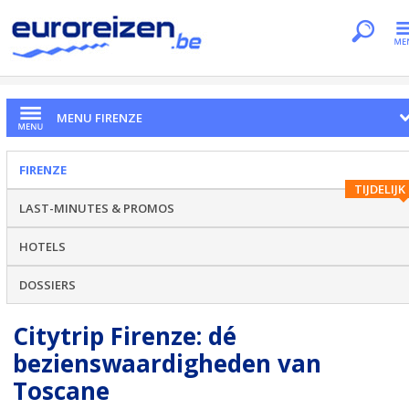
Je bent hier
Home
Citytrips
Firenze
MENU FIRENZE
FIRENZE
TIJDELIJK
LAST-MINUTES & PROMOS
HOTELS
DOSSIERS
Citytrip Firenze: dé
bezienswaardigheden van
Toscane