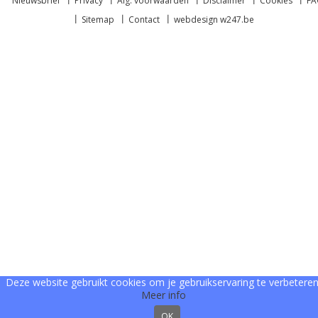
Nieuwsbrief
Privacy
Alg. voorwaarden
Disclaimer
Cookies
F
Sitemap
Contact
webdesign w247.be
Deze website gebruikt cookies om je gebruikservaring te verbeteren
Meer info
OK