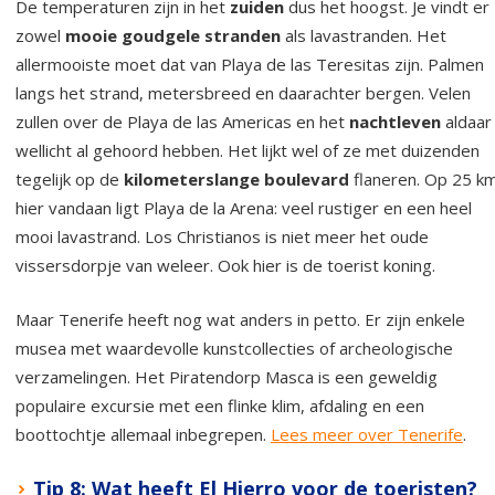
De temperaturen zijn in het
zuiden
dus het hoogst. Je vindt er
zowel
mooie goudgele stranden
als lavastranden. Het
allermooiste moet dat van Playa de las Teresitas zijn. Palmen
langs het strand, metersbreed en daarachter bergen. Velen
zullen over de Playa de las Americas en het
nachtleven
aldaar
wellicht al gehoord hebben. Het lijkt wel of ze met duizenden
tegelijk op de
kilometerslange boulevard
flaneren. Op 25 k
hier vandaan ligt Playa de la Arena: veel rustiger en een heel
mooi lavastrand. Los Christianos is niet meer het oude
vissersdorpje van weleer. Ook hier is de toerist koning.
Maar Tenerife heeft nog wat anders in petto. Er zijn enkele
musea met waardevolle kunstcollecties of archeologische
verzamelingen. Het Piratendorp Masca is een geweldig
populaire excursie met een flinke klim, afdaling en een
boottochtje allemaal inbegrepen.
Lees meer over Tenerife
.
Tip 8: Wat heeft El Hierro voor de toeristen?