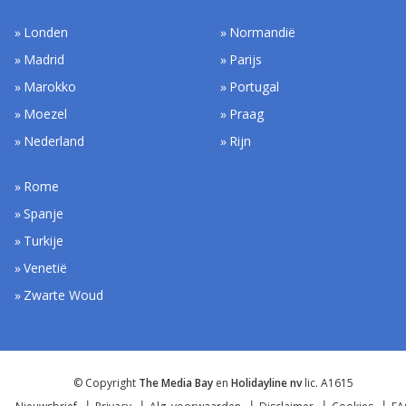
Londen
Normandië
Madrid
Parijs
Marokko
Portugal
Moezel
Praag
Nederland
Rijn
Rome
Spanje
Turkije
Venetië
Zwarte Woud
© Copyright
The Media Bay
en
Holidayline nv
lic. A1615