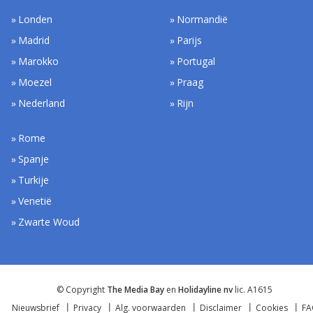
Londen
Normandië
Madrid
Parijs
Marokko
Portugal
Moezel
Praag
Nederland
Rijn
Rome
Spanje
Turkije
Venetië
Zwarte Woud
© Copyright
The Media Bay
en
Holidayline nv
lic. A1615
Nieuwsbrief
Privacy
Alg. voorwaarden
Disclaimer
Cookies
F