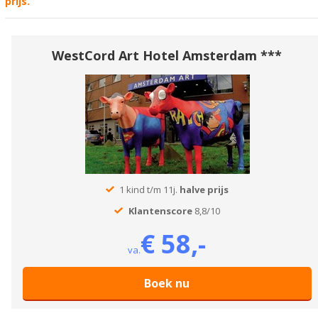
prijs.
WestCord Art Hotel Amsterdam ***
1 kind t/m 11j.
halve prijs
Klantenscore
8,8/10
€ 58,-
va.
Boek nu