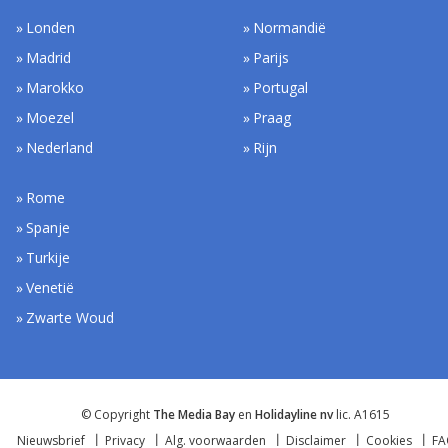
Londen
Normandië
Madrid
Parijs
Marokko
Portugal
Moezel
Praag
Nederland
Rijn
Rome
Spanje
Turkije
Venetië
Zwarte Woud
© Copyright
The Media Bay
en
Holidayline nv
lic. A1615
Nieuwsbrief
Privacy
Alg. voorwaarden
Disclaimer
Cookies
F