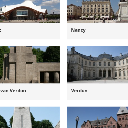
z
Nancy
 van Verdun
Verdun