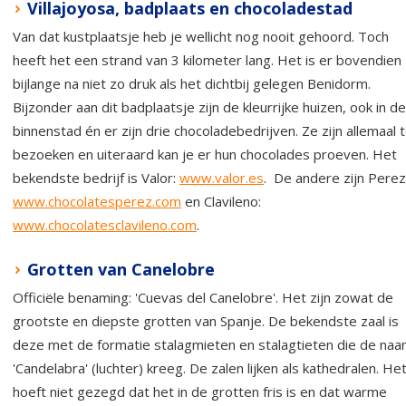
Villajoyosa, badplaats en chocoladestad
Van dat kustplaatsje heb je wellicht nog nooit gehoord. Toch
heeft het een strand van 3 kilometer lang. Het is er bovendien
bijlange na niet zo druk als het dichtbij gelegen Benidorm.
Bijzonder aan dit badplaatsje zijn de kleurrijke huizen, ook in de
binnenstad én er zijn drie chocoladebedrijven. Ze zijn allemaal 
bezoeken en uiteraard kan je er hun chocolades proeven. Het
bekendste bedrijf is Valor:
www.valor.es
. De andere zijn Perez
www.chocolatesperez.com
en Clavileno:
www.chocolatesclavileno.com
.
Grotten van Canelobre
Officiële benaming: 'Cuevas del Canelobre'. Het zijn zowat de
grootste en diepste grotten van Spanje. De bekendste zaal is
deze met de formatie stalagmieten en stalagtieten die de na
'Candelabra' (luchter) kreeg. De zalen lijken als kathedralen. He
hoeft niet gezegd dat het in de grotten fris is en dat warme