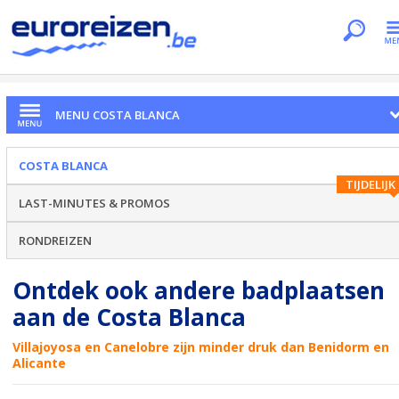
Je bent hier
Home
Regio's
Costa Blanca
Andere
MENU COSTA BLANCA
COSTA BLANCA
TIJDELIJK
LAST-MINUTES & PROMOS
RONDREIZEN
Ontdek ook andere badplaatsen
aan de Costa Blanca
Villajoyosa en Canelobre zijn minder druk dan Benidorm en
Alicante