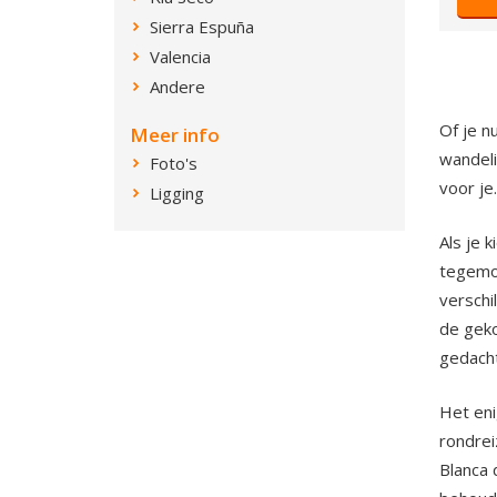
Sierra Espuña
Valencia
Andere
Of je n
Meer info
wandeli
Foto's
voor je.
Ligging
Als je 
tegemoe
verschi
de geko
gedacht
Het eni
rondrei
Blanca 