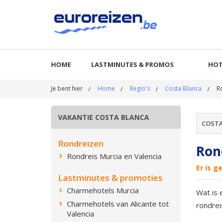
HOME
LASTMINUTES & PROMOS
HOT
Je bent hier
Home
Regio's
Costa Blanca
R
VAKANTIE COSTA BLANCA
COSTA
Rondreizen
Ron
Rondreis Murcia en Valencia
Er is 
Lastminutes & promoties
Charmehotels Murcia
Wat is 
Charmehotels van Alicante tot
rondrei
Valencia