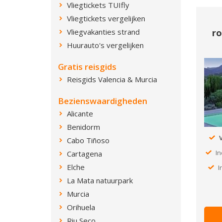
Vliegtickets TUIfly
Vliegtickets vergelijken
ro
Vliegvakanties strand
Huurauto's vergelijken
Gratis reisgids
Reisgids Valencia & Murcia
Bezienswaardigheden
Alicante
Benidorm
Cabo Tiñoso
In
Cartagena
Elche
I
La Mata natuurpark
Murcia
Orihuela
Riu Seco