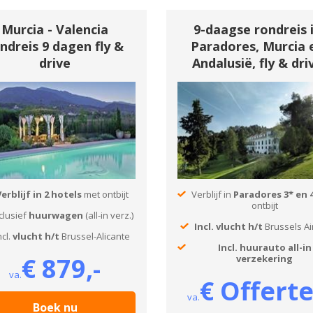
Murcia - Valencia
9-daagse rondreis 
ndreis 9 dagen fly &
Paradores, Murcia 
drive
Andalusië, fly & dri
Verblijf in 2 hotels
met ontbijt
Verblijf in
Paradores 3* en 
ontbijt
clusief
huurwagen
(all-in verz.)
Incl. vlucht h/t
Brussels Ai
ncl.
vlucht h/t
Brussel-Alicante
Incl. huurauto all-in
€ 879,-
verzekering
va.
€ Offerte
va.
Boek nu