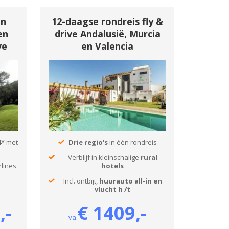
in
12-daagse rondreis fly &
en
drive Andalusië, Murcia
ve
en Valencia
4*
met
Drie regio's
in één rondreis
Verblijf in kleinschalige
rural
rlines
hotels
Incl. ontbijt,
huurauto all-in en
vlucht h /t
,-
€ 1409,-
va.