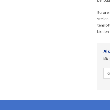
behoud
Eurorei
stellen
tenslot
bieden 
Al
Mis 