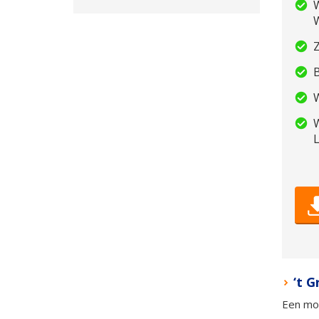
W
W
W
‘t 
Een moo