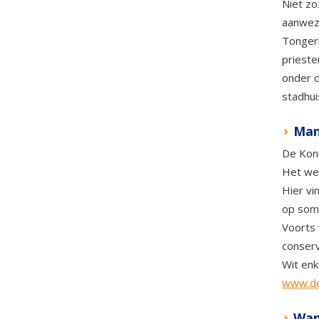
Niet zo
aanwezi
Tongerl
prieste
onder d
stadhui
Man
De Koni
Het wer
Hier vi
op somm
Voorts 
conserv
Wit enk
www.de
Wan