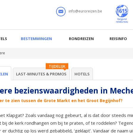
info@euroreizen.be
ELS
BESTEMMINGEN
RONDREIZEN
REISINFO
ere
TIJDELIJK
ELEN
LAST-MINUTES & PROMOS
HOTELS
ere bezienswaardigheden in Mech
er te zien tussen de Grote Markt en het Groot Begijnhof?
 het Klapgat? Zoals vandaag nog gebeurt, al is dat door steeds
 bij de kerk rondhangen om bij te praten, of te roddelen? Tegeno
 er duchtig op los werd gebabbeld, ‘geklapt’. Vandaar de naam uite