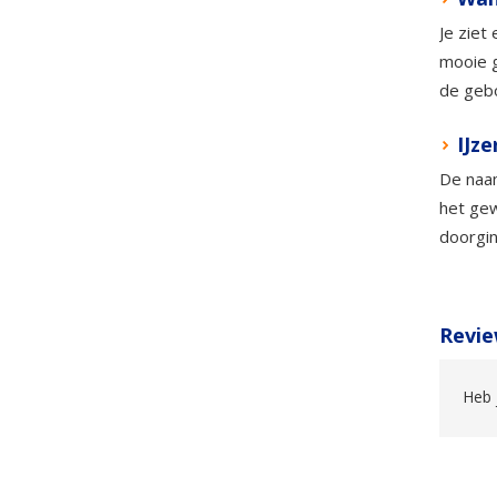
Je ziet
mooie g
de gebo
IJz
De naam
het gew
doorgin
Revie
Heb 