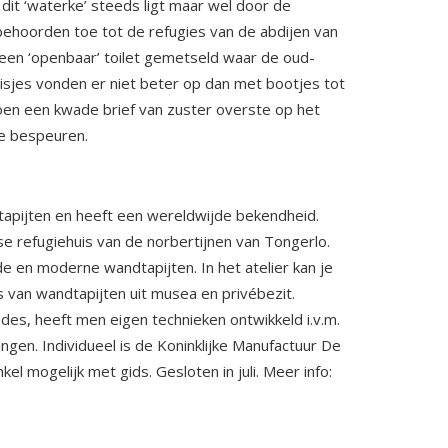
it ‘waterke’ steeds ligt maar wel door de
behoorden toe tot de refugies van de abdijen van
 een ‘openbaar’ toilet gemetseld waar de oud-
sjes vonden er niet beter op dan met bootjes tot
 Toen een kwade brief van zuster overste op het
e bespeuren.
dtapijten en heeft een wereldwijde bekendheid.
 refugiehuis van de norbertijnen van Tongerlo.
e en moderne wandtapijten. In het atelier kan je
van wandtapijten uit musea en privébezit.
s, heeft men eigen technieken ontwikkeld i.v.m.
ingen. Individueel is de Koninklijke Manufactuur De
l mogelijk met gids. Gesloten in juli. Meer info: