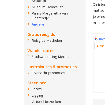
Kruidtuin
Christu
Museum Holocaust
met ach
Paleis Margaretha van
je er n
Oostenrijk
minuten
Andere
Gratis reisgids
Reisgids Mechelen
Wandelroutes
Stadswandeling Mechelen
Lastminutes & promoties
Overzicht promoties
Meer info
Foto's
Ligging
Virtueel bezoeken