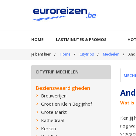
HOME
LASTMINUTES & PROMOS
HOT
Je bent hier
Home
Citytrips
Mechelen
And
CITYTRIP MECHELEN
MECH
Bezienswaardigheden
And
Brouwerijen
Wat is 
Groot en Klein Begijnhof
Grote Markt
Ken jij
Kathedraal
nog wat
Kerken
vroeger