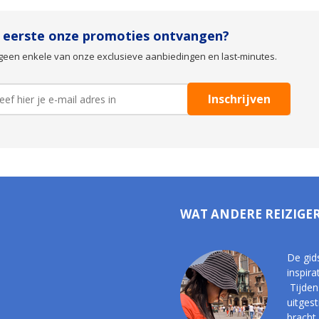
s eerste onze promoties ontvangen?
geen enkele van onze exclusieve aanbiedingen en last-minutes.
WAT ANDERE REIZIGE
De gid
inspira
Tijden
uitges
bracht,