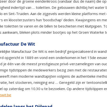
zeer door de groene eendenkroos (vandaar dus de naam) die op d
gheid indertijd van … toiletten. De gebouwen dichtbij het water 
o en Sint-Truiden. Aan de zijgevels werden kleine platforms met
rs en kloosterzusters hun ‘boodschap’ deden. Kwajongens en mei
ie toiletten te varen en de billen te beschieten met kluitpijpen.
s aankwam, bleken plots minder bootjes op het Groen Waterke t
ufactuur De Wit
nklijke Manufactuur De Wit is een bedrijf gespecialiseerd in wan
d opgericht in 1889 en vond een onderkomen in het 15de eeuwse
nd je één van de meest prestigieuze privé-verzamelingen van oud
ige tijdstippen de medewerkers bezig zien met de restauraties 
weeft men moderne wandtapijten volgens de authentieke methode
atie, het stockeren, reiniging enz … Geregeld zijn er tentoonstell
el op zaterdag om 10.30 u te bezoeken. Op andere tijdstippen enke
wit.be
delen langs het Dijlepad