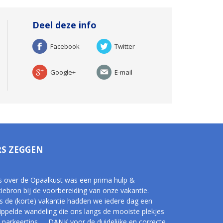
Deel deze info
Facebook
Twitter
Google+
E-mail
RS ZEGGEN
s over de Opaalkust was een prima hulp &
tiebron bij de voorbereiding van onze vakantie.
s de (korte) vakantie hadden we iedere dag een
tippelde wandeling die ons langs de mooiste plekjes
 parkeertips, ... DANK voor de duidelijke en correcte