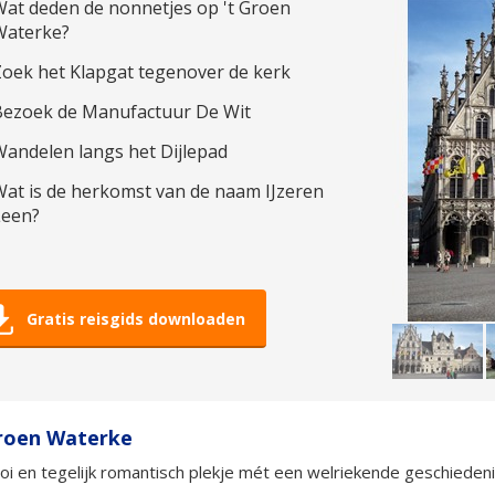
at deden de nonnetjes op 't Groen
Waterke?
Zoek het Klapgat tegenover de kerk
Bezoek de Manufactuur De Wit
andelen langs het Dijlepad
at is de herkomst van de naam IJzeren
Leen?
Gratis reisgids downloaden
Groen Waterke
i en tegelijk romantisch plekje mét een welriekende geschiedeni