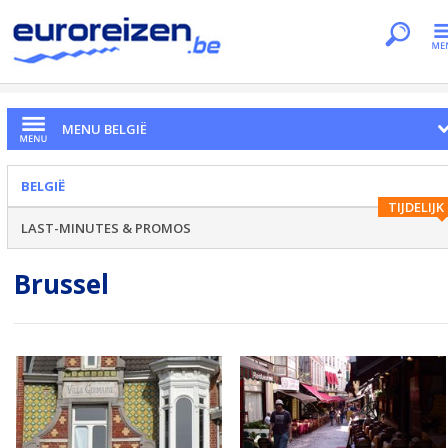
Je bent hier
Home
Landen
België
Brussel
MENU BELGIË
BELGIË
TIJDELIJK
LAST-MINUTES & PROMOS
Brussel