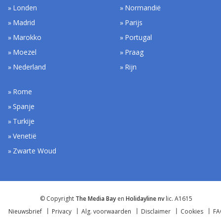
Londen
Normandië
Madrid
Parijs
Marokko
Portugal
Moezel
Praag
Nederland
Rijn
Rome
Spanje
Turkije
Venetië
Zwarte Woud
© Copyright
The Media Bay
en
Holidayline nv
lic. A1615
Nieuwsbrief
Privacy
Alg. voorwaarden
Disclaimer
Cookies
F