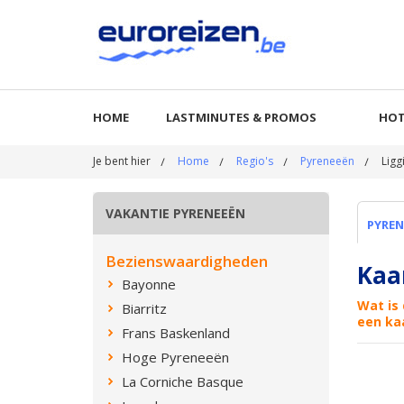
HOME
LASTMINUTES & PROMOS
HOT
Je bent hier
Home
Regio's
Pyreneeën
Ligg
VAKANTIE PYRENEEËN
PYREN
Bezienswaardigheden
Kaa
Bayonne
Wat is
Biarritz
een ka
Frans Baskenland
Hoge Pyreneeën
La Corniche Basque