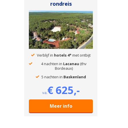
rondreis
Verblijf in
hotels 4*
met ontbijt
4 nachten in
Lacanau
(thv
Bordeaux)
5 nachten in
Baskenland
€ 625,-
va.
Meer info