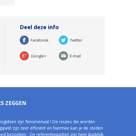
Deel deze info
Facebook
Twitter
Google+
E-mail
RS ZEGGEN
reisgidsen zijn fenomenaal ! De routes die worden
ippeld zijn zeer efficiënt en hiermee kan je de steden
oed bezoeken. De referentiepunten zijn heel duidelijk