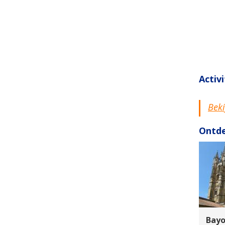
Activ
Beki
Ontde
Bay