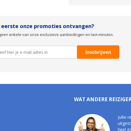
s eerste onze promoties ontvangen?
geen enkele van onze exclusieve aanbiedingen en last-minutes.
WAT ANDERE REIZIGE
Jullie 
uitgest
heel g