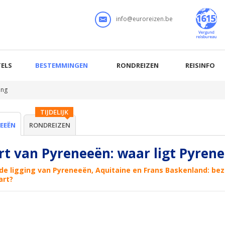
info@euroreizen.be
ELS
BESTEMMINGEN
RONDREIZEN
REISINFO
ing
TIJDELIJK
EEËN
RONDREIZEN
rt van Pyreneeën: waar ligt Pyren
 de ligging van Pyreneeën, Aquitaine en Frans Baskenland: b
art?