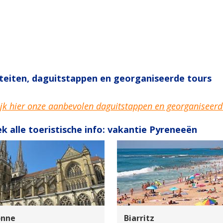
iteiten, daguitstappen en georganiseerde tours
jk hier onze aanbevolen daguitstappen en georganiseerd
k alle toeristische info: vakantie Pyreneeën
onne
Biarritz