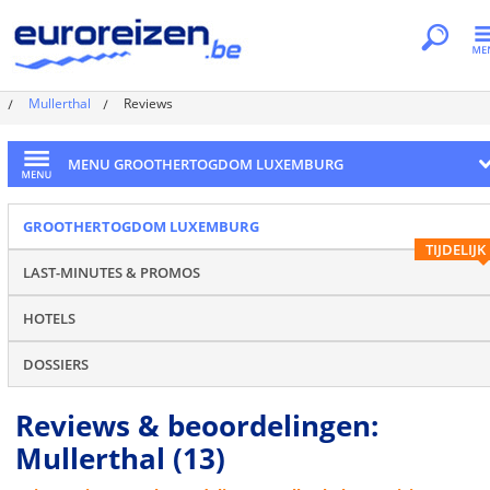
Je bent hier
Home
Landen
Groothertogdom Luxemburg
Mullerthal
Reviews
MENU GROOTHERTOGDOM LUXEMBURG
GROOTHERTOGDOM LUXEMBURG
TIJDELIJK
LAST-MINUTES & PROMOS
HOTELS
DOSSIERS
Reviews & beoordelingen:
Mullerthal
(13)