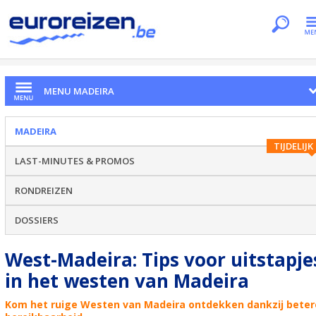
Je bent hier
Home
Regio's
Madeira
West-Madeira
MENU MADEIRA
MADEIRA
TIJDELIJK
LAST-MINUTES & PROMOS
RONDREIZEN
DOSSIERS
West-Madeira: Tips voor uitstapje
in het westen van Madeira
Kom het ruige Westen van Madeira ontdekken dankzij beter