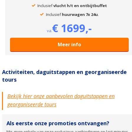
Inclusief
vlucht h/t en ontbijtbuffet
Inclusief
huurwagen 7x 24u
.
€ 1699,-
va.
Meer info
Activiteiten, daguitstappen en georganiseerde
tours
Bekijk hier onze aanbevolen daguitstappen en
georganiseerde tours
Als eerste onze promoties ontvangen?
Mis geen enkele van onze exclusieve aanbiedingen en last-minutes.