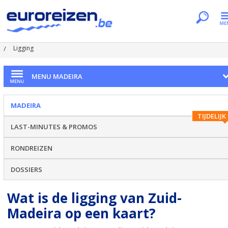
Je bent hier
Home
Regio's
Madeira
Zuid-Madeira
Ligging
MENU MADEIRA
MADEIRA
TIJDELIJK
LAST-MINUTES & PROMOS
RONDREIZEN
DOSSIERS
Wat is de ligging van Zuid-
Madeira op een kaart?