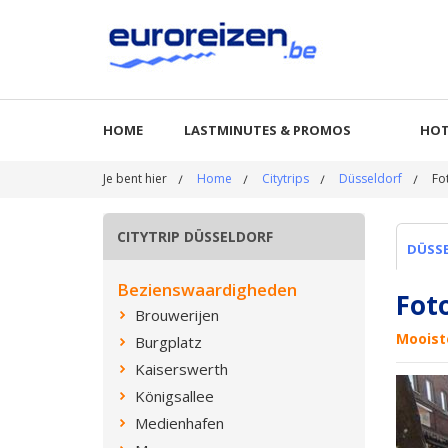
HOME
LASTMINUTES & PROMOS
HOT
Je bent hier
Home
Citytrips
Düsseldorf
Fo
CITYTRIP DÜSSELDORF
DÜSS
Bezienswaardigheden
Fot
Brouwerijen
Mooist
Burgplatz
Kaiserswerth
Königsallee
Medienhafen