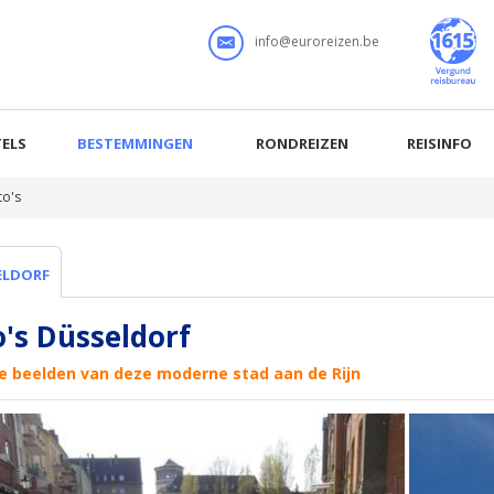
info@euroreizen.be
ELS
BESTEMMINGEN
RONDREIZEN
REISINFO
to's
ELDORF
o's Düsseldorf
e beelden van deze moderne stad aan de Rijn