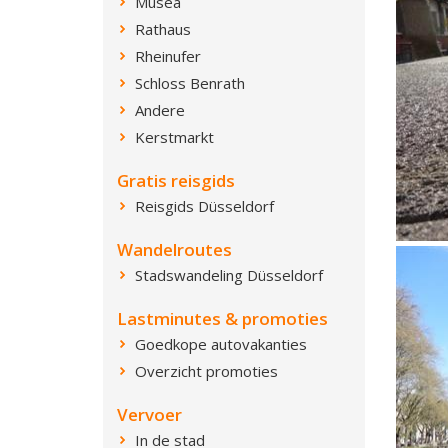
Musea
Rathaus
Rheinufer
Schloss Benrath
Andere
Kerstmarkt
Gratis reisgids
Reisgids Düsseldorf
Wandelroutes
Stadswandeling Düsseldorf
Lastminutes & promoties
Goedkope autovakanties
Overzicht promoties
Vervoer
In de stad