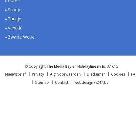
Rome
Spanje
Turkije
Venetië
Zwarte Woud
© Copyright
The Media Bay
en
Holidayline nv
lic. A1615
Nieuwsbrief
Privacy
Alg. voorwaarden
Disclaimer
Cookies
F
Sitemap
Contact
webdesign w247.be