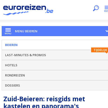
Je bent hier
Home
Regio's
Beieren
Reisgids Zuid-Beieren
MENU BEIEREN
BEIEREN
TIJDELIJK
LAST-MINUTES & PROMOS
HOTELS
RONDREIZEN
DOSSIERS
Zuid-Beieren: reisgids met
kastelen en panorama's