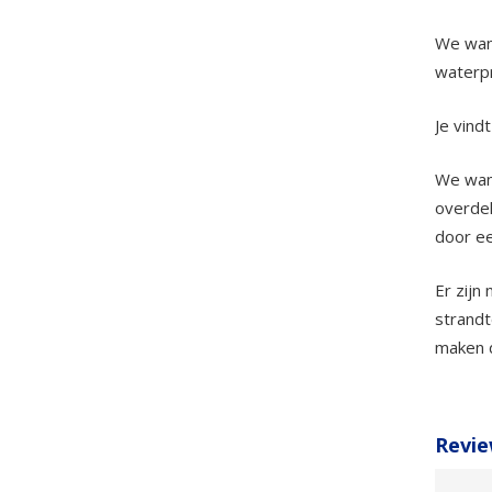
We wand
waterpr
Je vind
We wand
overdek
door ee
Er zijn
strandt
maken d
Revie