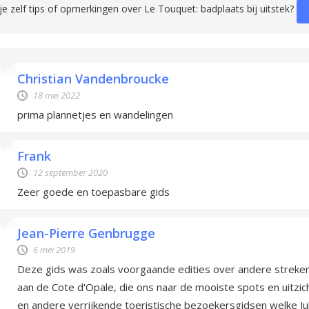
je zelf tips of opmerkingen over Le Touquet: badplaats bij uitstek?
Christian Vandenbroucke
18 mei 2022
prima plannetjes en wandelingen
Frank
12 september 2020
Zeer goede en toepasbare gids
Jean-Pierre Genbrugge
6 mei 2019
Deze gids was zoals voorgaande edities over andere strek
aan de Cote d'Opale, die ons naar de mooiste spots en uitzi
en andere verrijkende toeristische bezoekersgidsen welke Julli