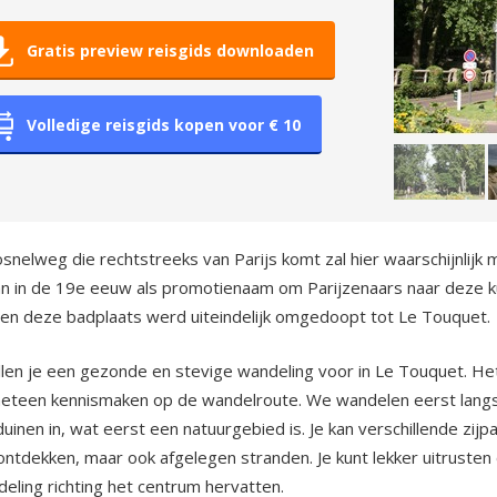
Gratis preview reisgids downloaden
Volledige reisgids kopen voor € 10
snelweg die rechtstreeks van Parijs komt zal hier waarschijnlij
n in de 19e eeuw als promotienaam om Parijzenaars naar deze kus
 en deze badplaats werd uiteindelijk omgedoopt tot Le Touquet
len je een gezonde en stevige wandeling voor in Le Touquet. He
meteen kennismaken op de wandelroute. We wandelen eerst langs e
uinen in, wat eerst een natuurgebied is. Je kan verschillende zi
ontdekken, maar ook afgelegen stranden. Je kunt lekker uitruste
eling richting het centrum hervatten.