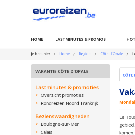
HOME
LASTMINUTES & PROMOS
HOT
Je bent hier
Home
Regio's
Côte d'Opale
L
VAKANTIE CÔTE D'OPALE
CÔTE 
Lastminutes & promoties
Vak
Overzicht promoties
Mondai
Rondreizen Noord-Frankrijk
Bezienswaardigheden
Le Touq
Boulogne-sur-Mer
gebied.
Calais
komen