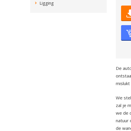
Ligging
De auto
ontstaa
mislukt
We stel
zal je 
we de d
natuur 
de wand