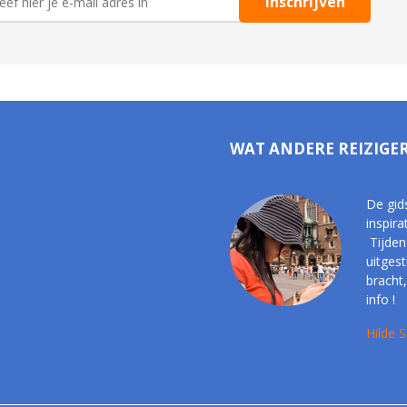
WAT ANDERE REIZIGE
De gid
inspira
Tijden
uitges
bracht,
info !
Hilde S