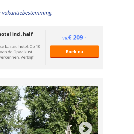
le vakantiebestemming.
otel incl. half
€ 209 -
va.
e kasteelhotel. Op 10
Boek nu
 van de Opaalkust.
verkennen. Verblijf