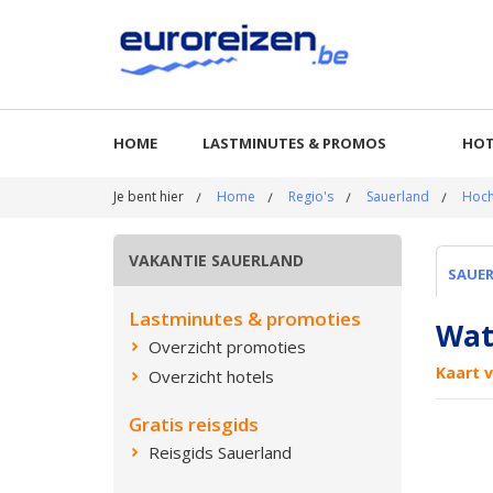
HOME
LASTMINUTES & PROMOS
HOT
Je bent hier
Home
Regio's
Sauerland
Hoch
VAKANTIE SAUERLAND
SAUE
Lastminutes & promoties
Wat
Overzicht promoties
Kaart 
Overzicht hotels
Gratis reisgids
Reisgids Sauerland