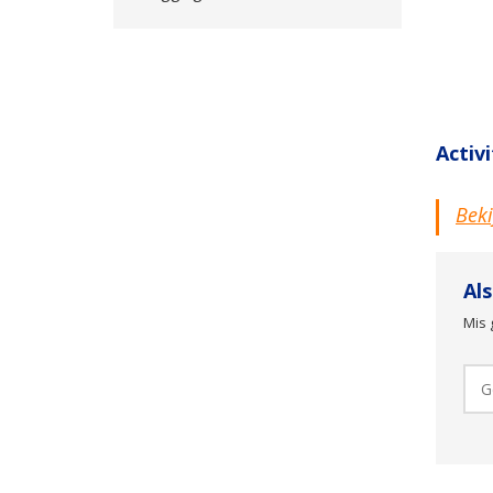
Activ
Beki
Al
Mis 