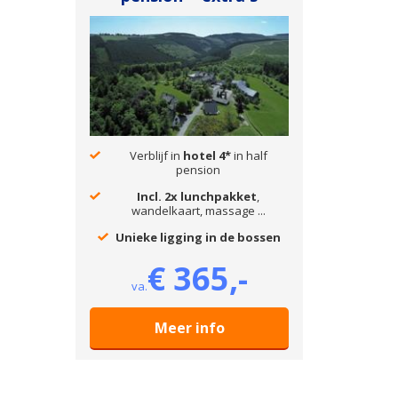
Verblijf in
hotel 4*
in half
pension
Incl. 2x lunchpakket
,
wandelkaart, massage ...
Unieke ligging in de bossen
€ 365,-
va.
Meer info