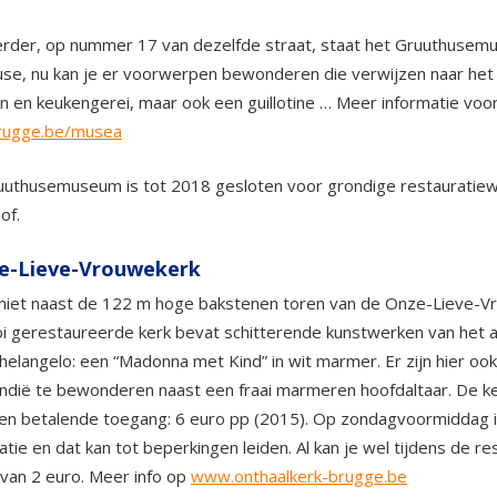
rder, op nummer 17 van dezelfde straat, staat het Gruuthusemus
se, nu kan je er voorwerpen bewonderen die verwijzen naar het
n en keukengerei, maar ook een guillotine … Meer informatie v
ugge.be/musea
uthusemuseum is tot 2018 gesloten voor grondige restauratiewer
of.
e-Lieve-Vrouwekerk
 niet naast de 122 m hoge bakstenen toren van de Onze-Lieve-Vr
 gerestaureerde kerk bevat schitterende kunstwerken van het al
helangelo: een “Madonna met Kind” in wit marmer. Er zijn hier oo
dië te bewonderen naast een fraai marmeren hoofdaltaar. De ker
en betalende toegang: 6 euro pp (2015). Op zondagvoormiddag is
atie en dat kan tot beperkingen leiden. Al kan je wel tijdens de
 van 2 euro. Meer info op
www.onthaalkerk-brugge.be