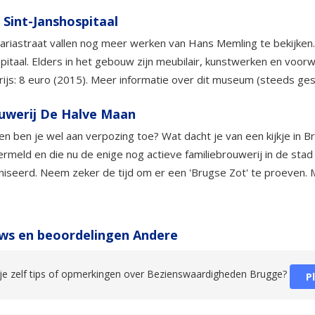
 Sint-Janshospitaal
ariastraat vallen nog meer werken van Hans Memling te bekijken.
pitaal. Elders in het gebouw zijn meubilair, kunstwerken en voorw
ijs: 8 euro (2015). Meer informatie over dit museum (steeds g
uwerij De Halve Maan
en ben je wel aan verpozing toe? Wat dacht je van een kijkje in 
rmeld en die nu de enige nog actieve familiebrouwerij in de stad
iseerd. Neem zeker de tijd om er een 'Brugse Zot' te proeven. 
ws en beoordelingen Andere
je zelf tips of opmerkingen over Bezienswaardigheden Brugge?
P