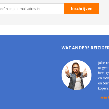
WAT ANDERE REIZIGE
Jullie 
uitgest
heel g
en ook
en ter
kopen, 
Tania 