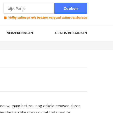
Vellig online je reis boeken, vergund online reisbureau
VERZEKERINGEN
GRATIS REISGIDSEN
e eeuw, maar het zou nog enkele eeuwen duren
ierlijke barokke doksaal met het orgel te