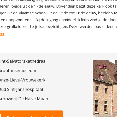
ren, beide uit de 17de eeuw. Bovendien bezit deze kerk ook talr
rijen uit de Vlaamse School uit de 15de tot 18de eeuw, beeldho
n doopvont enz… Bij de ingang onmiddellijk links vind je de doo
ere grafkelders die je kan bezichtigen. Deze werden pas tijde
eer
int-Salvatorskathedraal
Gruuthusemuseum
Onze-Lieve-Vrouwekerk
ud Sint-Janshospitaal
Brouwerij De Halve Maan