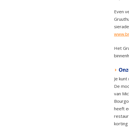
Even ve
Gruuthu
sierade
www.br
Het Gru
binnenh
Onz
Je kunt
De mooi
van Mic
Bourgon
heeft e
restaur
korting