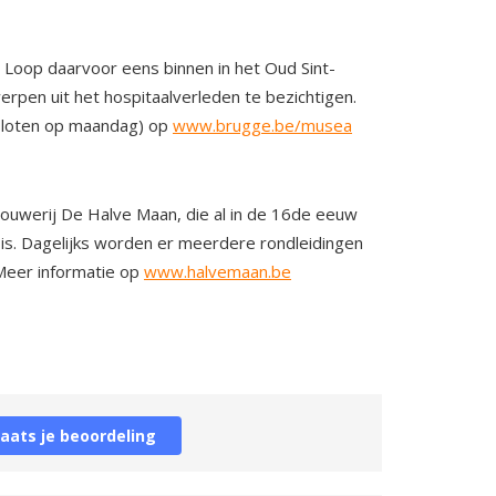
 Loop daarvoor eens binnen in het Oud Sint-
erpen uit het hospitaalverleden te bezichtigen.
esloten op maandag) op
www.brugge.be/musea
Brouwerij De Halve Maan, die al in de 16de eeuw
 is. Dagelijks worden er meerdere rondleidingen
Meer informatie op
www.halvemaan.be
laats je beoordeling