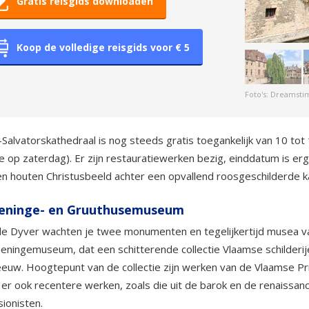
Gratis reisgids downloaden
Koop de volledige reisgids voor € 5
Foto's: Dreamst
-Salvatorskathedraal is nog steeds gratis toegankelijk van 10 tot
e op zaterdag). Er zijn restauratiewerken bezig, einddatum is erg
n houten Christusbeeld achter een opvallend roosgeschilderde k
eninge- en Gruuthusemuseum
de Dyver wachten je twee monumenten en tegelijkertijd musea 
eningemuseum, dat een schitterende collectie Vlaamse schilderije
euw. Hoogtepunt van de collectie zijn werken van de Vlaamse Pr
er ook recentere werken, zoals die uit de barok en de renaissan
ionisten.