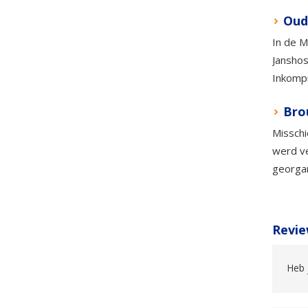
Oud
In de M
Janshos
Inkompr
Bro
Misschi
werd ve
georgan
Revie
Heb 