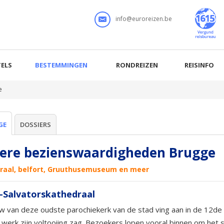
info@euroreizen.be
ELS
BESTEMMINGEN
RONDREIZEN
REISINFO
e
GE
DOSSIERS
ere bezienswaardigheden Brugge
raal, belfort, Gruuthusemuseum en meer
t-Salvatorskathedraal
 van deze oudste parochiekerk van de stad ving aan in de 12d
 werk zijn voltooiing zag. Bezoekers lopen vooral binnen om het s