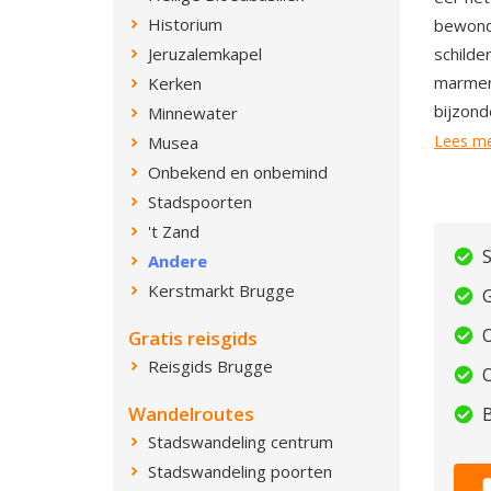
Historium
bewonde
Jeruzalemkapel
schilde
marmere
Kerken
bijzond
Minnewater
Lees m
Musea
Onbekend en onbemind
Stadspoorten
't Zand
S
Andere
Kerstmarkt Brugge
Gratis reisgids
Reisgids Brugge
O
Wandelroutes
Stadswandeling centrum
Stadswandeling poorten