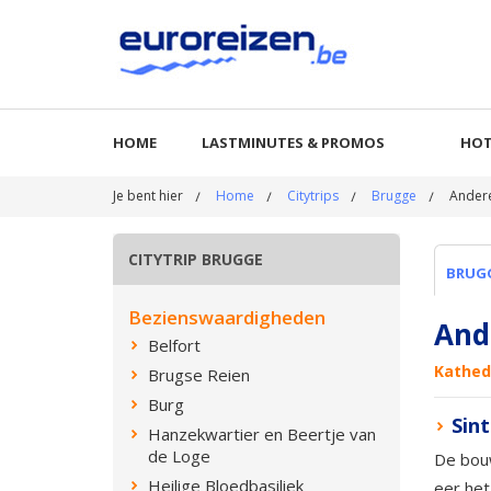
HOME
LASTMINUTES & PROMOS
HOT
Je bent hier
Home
Citytrips
Brugge
Ander
CITYTRIP BRUGGE
BRUG
Bezienswaardigheden
And
Belfort
Kathed
Brugse Reien
Burg
Sin
Hanzekwartier en Beertje van
de Loge
De bouw
Heilige Bloedbasiliek
eer het