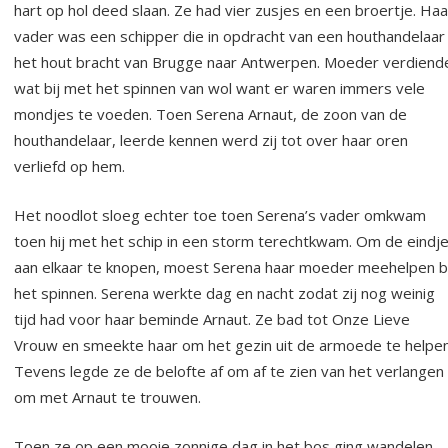
hart op hol deed slaan. Ze had vier zusjes en een broertje. Haa
vader was een schipper die in opdracht van een houthandelaar
het hout bracht van Brugge naar Antwerpen. Moeder verdiend
wat bij met het spinnen van wol want er waren immers vele
mondjes te voeden. Toen Serena Arnaut, de zoon van de
houthandelaar, leerde kennen werd zij tot over haar oren
verliefd op hem.
Het noodlot sloeg echter toe toen Serena’s vader omkwam
toen hij met het schip in een storm terechtkwam. Om de eindj
aan elkaar te knopen, moest Serena haar moeder meehelpen bi
het spinnen. Serena werkte dag en nacht zodat zij nog weinig
tijd had voor haar beminde Arnaut. Ze bad tot Onze Lieve
Vrouw en smeekte haar om het gezin uit de armoede te helpen
Tevens legde ze de belofte af om af te zien van het verlangen
om met Arnaut te trouwen.
Toen ze op een mooie zonnige dag in het bos ging wandelen